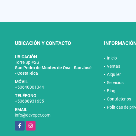
UBICACIÓN Y CONTACTO
INFORMACIÓ
n
UBICACIÓN
Inicio
Torre Sp #2G
Ventas
San Pedro de Montes de Oca - San José
- Costa Rica
Alquiler
MÓVIL
Servicios
+50640001344
Blog
TELÉFONO
Contáctenos
+50688931635
Políticas de pr
EMAIL
info@devopcr.com
Facebook
Instagram