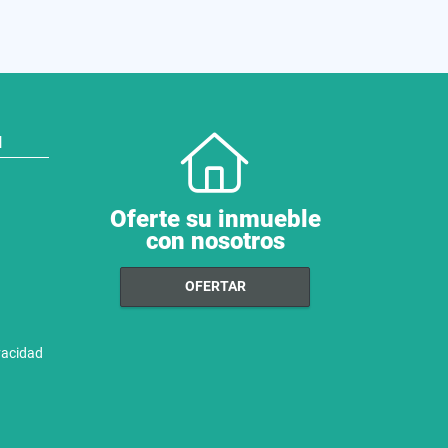
N
Oferte su inmueble
con nosotros
OFERTAR
ivacidad