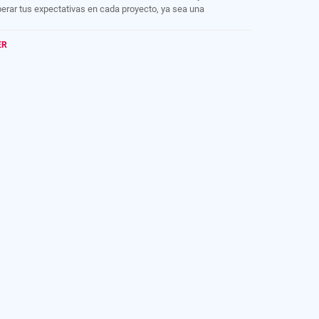
erar tus expectativas en cada proyecto, ya sea una
ovación de tu hogar, tu lugar de trabajo o una propiedad de
ersión. Te garantizamos un proceso sin complicaciones y
ER
ultados que te dejarán asombrado.