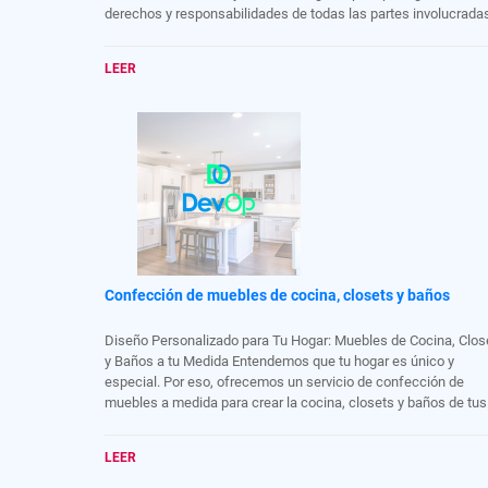
derechos y responsabilidades de todas las partes involucrada
Para llevar a cabo cualquiera de estas transacciones, es
importante contar con el asesoramiento adecuado y la
LEER
intermediación de profesionales del sector inmobiliario que
puedan ayudar en la compra, venta o alquiler de propiedades y
cumplir con los requisitos legales.
Confección de muebles de cocina, closets y baños
Diseño Personalizado para Tu Hogar: Muebles de Cocina, Clos
y Baños a tu Medida Entendemos que tu hogar es único y
especial. Por eso, ofrecemos un servicio de confección de
muebles a medida para crear la cocina, closets y baños de tus
sueños. Nuestro compromiso es combinar funcionalidad y esti
para transformar tu espacio en algo verdaderamente excepcio
LEER