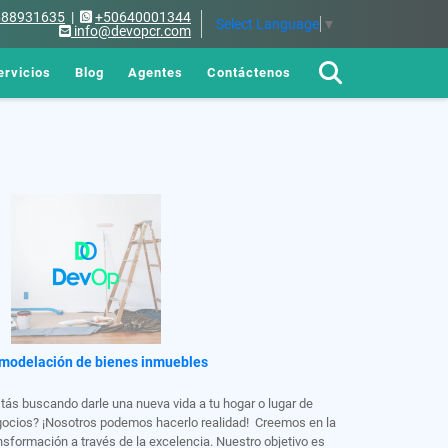
688931635
|
+50640001344
Select Language
▼
info@devopcr.com
ervicios
Blog
Agentes
Contáctenos
modelación de bienes inmuebles
tás buscando darle una nueva vida a tu hogar o lugar de
ocios? ¡Nosotros podemos hacerlo realidad! Creemos en la
nsformación a través de la excelencia. Nuestro objetivo es