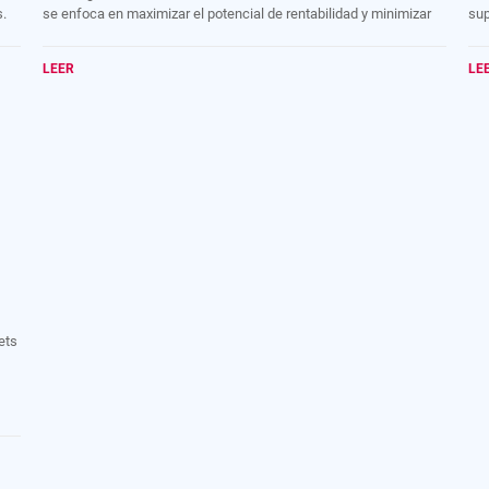
s.
se enfoca en maximizar el potencial de rentabilidad y minimizar
sup
los riesgos asociados con las inversiones inmobiliarias. La
ren
asesoría inmobiliaria puede ser especialmente valiosa para
inv
LEER
LE
inversionistas que están considerando grandes sumas de dinero
res
en bienes raíces o que desean diversificar su cartera de
inversiones.
ets
lo
nal.