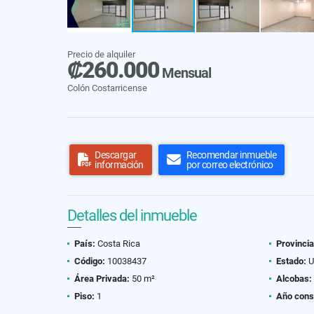
Precio de alquiler
₡260.000
Mensual
Colón Costarricense
Descargar
Recomendar inmueble
información
por correo electrónico
Detalles del inmueble
País:
Costa Rica
Provincia
Código:
10038437
Estado:
U
Área Privada:
50 m²
Alcobas:
Piso:
1
Año cons