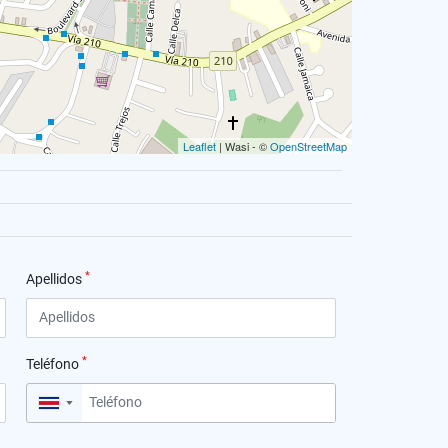
Leaflet
| Wasi - ©
OpenStreetMap
*
Apellidos
*
Teléfono
▼