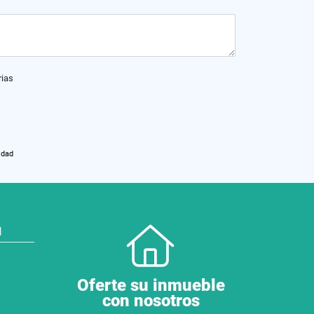
rias
idad
N
Oferte su inmueble
con nosotros