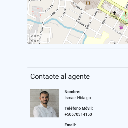
200 m
500 ft
Contacte al agente
Nombre:
Ismael Hidalgo
Teléfono Móvil:
+50670314150
Email: