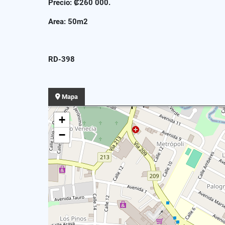
Precio: ₡260 000.
Area: 50m2
RD-398
Mapa
+
−