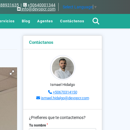
688931635
|
+50640001344
Select Language
▼
info@devopcr.com
ervicios
Blog
Agentes
Contáctenos
Contáctanos
Ismael Hidalgo
+50670314150
ismael.hidalgo@devopcr.com
¿Prefieres que te contactemos?
*
Tu nombre