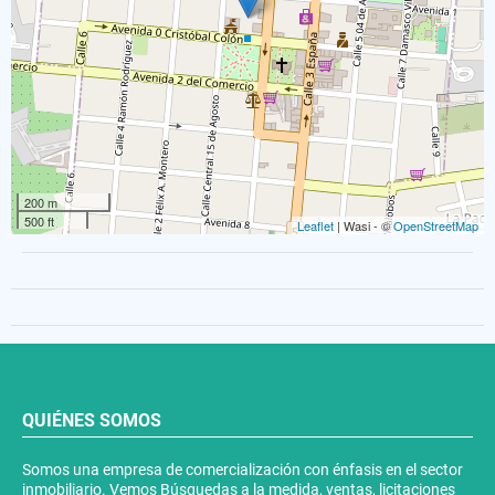
200 m
500 ft
Leaflet
| Wasi - ©
OpenStreetMap
QUIÉNES SOMOS
Somos una empresa de comercialización con énfasis en el sector
inmobiliario. Vemos Búsquedas a la medida, ventas, licitaciones