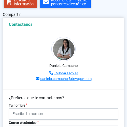
Descargar
Recomendar inmueble
información
por correo electrónico
Compartir
Contáctanos
Daniela Camacho
+50664002609
daniela.camacho@devopcr.com
¿Prefieres que te contactemos?
*
Tu nombre
*
Correo electrónico