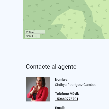
200 m
500 ft
Contacte al agente
Nombre:
Cinthya Rodriguez Gamboa
Teléfono Móvil:
+50660773701
Email: