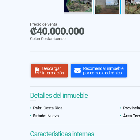
Precio de venta
₡40.000.000
Colón Costarricense
Descargar
Recomendar inmueble
información
por correo electrónico
Detalles del inmueble
País:
Costa Rica
Provincia
Estado:
Nuevo
Área Ter
Características internas