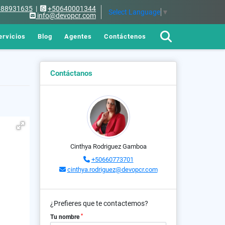
688931635
|
+50640001344
Select Language
▼
info@devopcr.com
ervicios
Blog
Agentes
Contáctenos
Contáctanos
Cinthya Rodriguez Gamboa
+50660773701
cinthya.rodriguez@devopcr.com
¿Prefieres que te contactemos?
*
Tu nombre