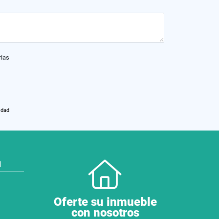
rias
idad
N
Oferte su inmueble
con nosotros