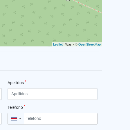
Leaflet
| Wasi - ©
OpenStreetMap
*
Apellidos
*
Teléfono
▼