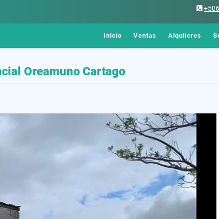
+50
Inicio
Ventas
Alquileres
S
ncial Oreamuno Cartago