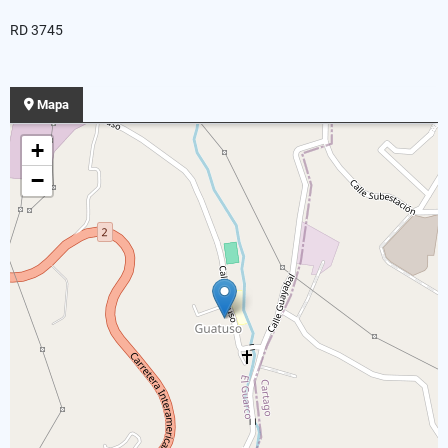
RD 3745
Mapa
+
−