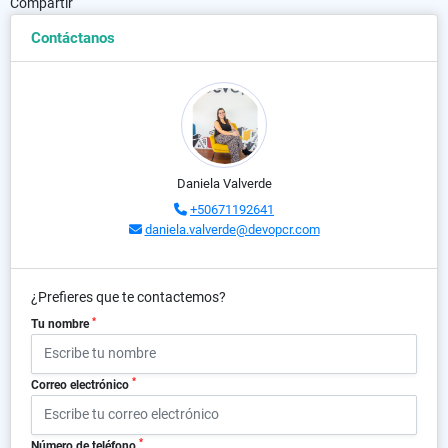
Compartir
Contáctanos
Daniela Valverde
+50671192641
daniela.valverde@devopcr.com
¿Prefieres que te contactemos?
*
Tu nombre
*
Correo electrónico
*
Número de teléfono