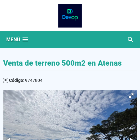
MENÚ
Venta de terreno 500m2 en Atenas
Código
: 9747804