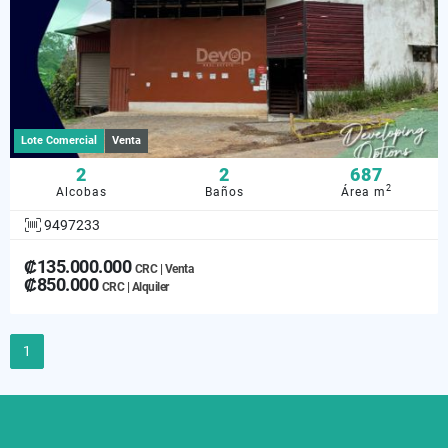
Lote Comercial
Venta
2
2
687
2
Alcobas
Baños
Área m
9497233
₡135.000.000
CRC | Venta
₡850.000
CRC | Alquiler
1