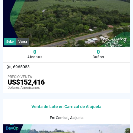
Solar
Venta
0
0
Alcobas
Baños
6965083
PRECIO VENTA
US$152,416
Dólares Americanos
Venta de Lote en Carrizal de Alajuela
En: Carrizal, Alajuela