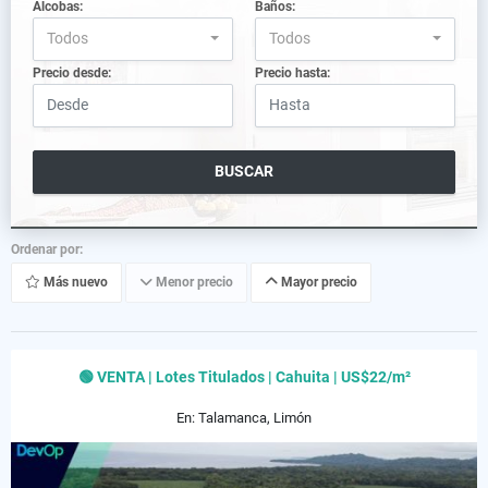
Alcobas:
Baños:
Todos
Todos
Precio desde:
Precio hasta:
BUSCAR
Ordenar por:
Más nuevo
Menor precio
Mayor precio
🟢 VENTA | Lotes Titulados | Cahuita | US$22/m²
En: Talamanca, Limón