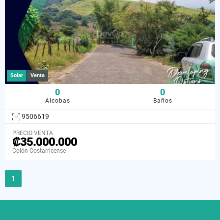
Solar
Venta
0
0
Alcobas
Baños
9506619
PRECIO VENTA
₡35.000.000
Colón Costarricense
1