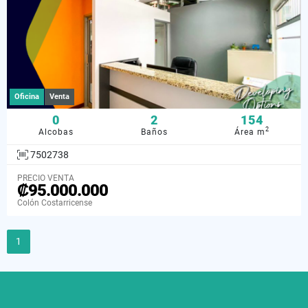
Oficina
Venta
0
2
154
2
Alcobas
Baños
Área m
7502738
PRECIO VENTA
₡95.000.000
Colón Costarricense
1