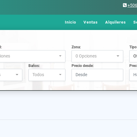
+50
Inicio
Ventas
Alquileres
S
d:
Zona:
Tipo
iones
0 Opciones
O
Baños:
Precio desde:
Prec
s
Todos