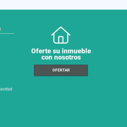
N
Oferte su inmueble
con nosotros
OFERTAR
ivacidad