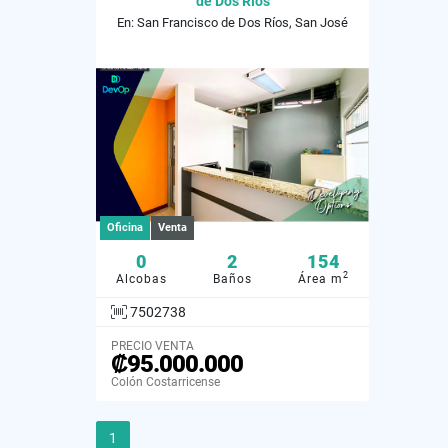
de Dos Ríos
En: San Francisco de Dos Ríos, San José
Oficina
Venta
0
2
154
2
Alcobas
Baños
Área m
7502738
PRECIO VENTA
₡95.000.000
Colón Costarricense
1