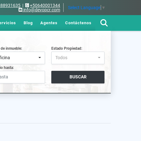
688931635
|
+50640001344
Select Language
▼
info@devopcr.com
ervicios
Blog
Agentes
Contáctenos
 de inmueble:
Estado Propiedad:
ficina
Todos
io hasta:
BUSCAR