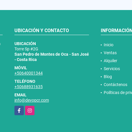
UBICACIÓN Y CONTACTO
INFORMACIÓ
n
UBICACIÓN
Inicio
Torre Sp #2G
Ventas
San Pedro de Montes de Oca - San José
- Costa Rica
Alquiler
MÓVIL
Servicios
+50640001344
Blog
TELÉFONO
Contáctenos
+50688931635
Políticas de pr
EMAIL
info@devopcr.com
Facebook
Instagram