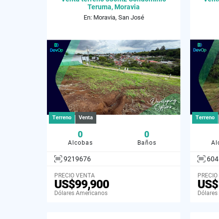
Teruma, Moravia
En: Moravia, San José
Terreno
Venta
Terreno
0
0
Alcobas
Baños
Al
9219676
604
PRECIO VENTA
PRECIO
US$99,900
US$
Dólares Americanos
Dólares