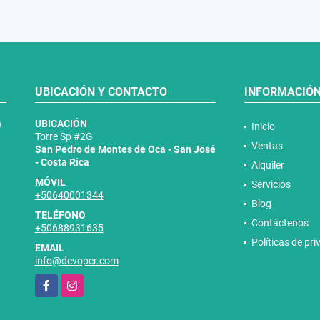
UBICACIÓN Y CONTACTO
INFORMACIÓ
n
UBICACIÓN
Inicio
Torre Sp #2G
Ventas
San Pedro de Montes de Oca - San José
- Costa Rica
Alquiler
MÓVIL
Servicios
+50640001344
Blog
TELÉFONO
Contáctenos
+50688931635
Políticas de pr
EMAIL
info@devopcr.com
Facebook
Instagram