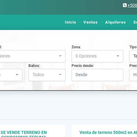
+50
Inicio
Ventas
Alquileres
S
d:
Zona:
Tipo
iones
0 Opciones
T
Baños:
Precio desde:
Prec
s
Todos
SE VENDE TERRENO EN
Venta de terreno 500m2 en A