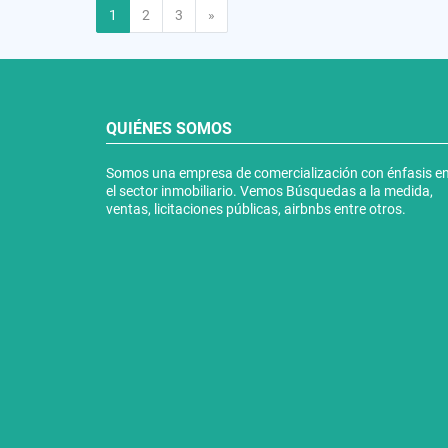
Siguiente
1
2
3
»
QUIÉNES SOMOS
Somos una empresa de comercialización con énfasis e
el sector inmobiliario. Vemos Búsquedas a la medida,
ventas, licitaciones públicas, airbnbs entre otros.