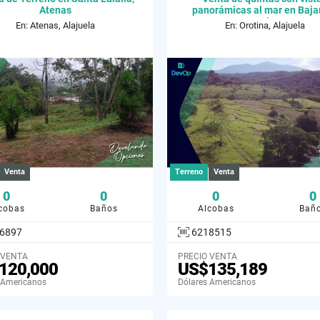
Atenas
panorámicas al mar en Baja
Orotina.
En: Atenas, Alajuela
En: Orotina, Alajuela
Venta
Terreno
Venta
0
0
0
0
cobas
Baños
Alcobas
Bañ
6897
6218515
 VENTA
PRECIO VENTA
120,000
US$135,189
 Americanos
Dólares Americanos