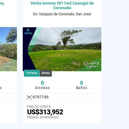
ma,
Venta terreno 9811m2 Cascajal de
Coronado
En: Vazquez de Coronado, San José
Terreno
Venta
0
0
o
Alcobas
Baños
9797196
PRECIO VENTA
US$313,952
Dólares Americanos