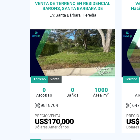
VENTA DE TERRENO EN RESIDENCIAL
Ve
BARONS, SANTA BARBARA DE
Haci
HEREDIA
En: Santa Bárbara, Heredia
Terreno
Venta
Terreno
0
0
1000
2
Alcobas
Baños
Área m
Al
9818704
647
PRECIO VENTA
PRECIO
US$170,000
US$
Dólares Americanos
Dólares