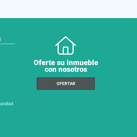
N
Oferte su inmueble
con nosotros
OFERTAR
ivacidad