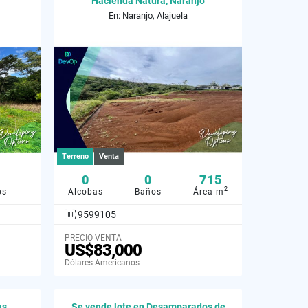
Hacienda Natura, Naranjo
En: Naranjo, Alajuela
Terreno
Venta
0
0
715
2
os
Alcobas
Baños
Área m
9599105
PRECIO VENTA
US$83,000
Dólares Americanos
as
Se vende lote en Desamparados de