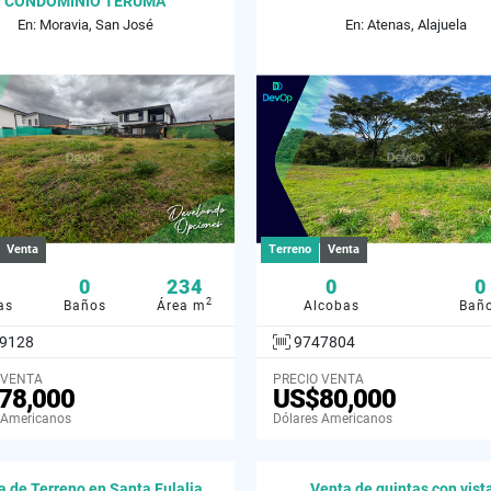
CONDOMINIO TERUMA
En: Moravia, San José
En: Atenas, Alajuela
Venta
Terreno
Venta
0
234
0
0
2
as
Baños
Área m
Alcobas
Bañ
9128
9747804
 VENTA
PRECIO VENTA
78,000
US$80,000
 Americanos
Dólares Americanos
 de Terreno en Santa Eulalia,
Venta de quintas con vist