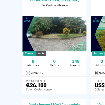
CONDOMINIO BOSQUE DEL SOL,
348M2
En: Orotina, Alajuela
Terreno
Venta
Terreno
0
0
348
0
2
Alcobas
Baños
Área m
Alcob
9836117
946
PRECIO VENTA
PRECIO
₡26.100
US$
Colón Costarricense
Dólares
Venta terreno 330m2 Condominio
Venta