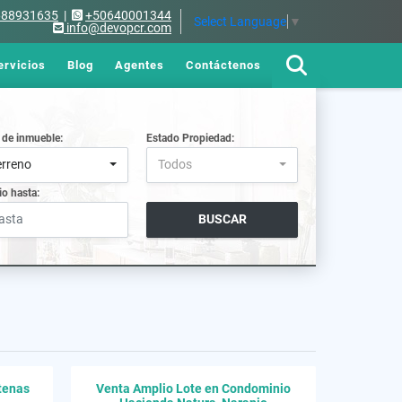
688931635
|
+50640001344
Select Language
▼
info@devopcr.com
ervicios
Blog
Agentes
Contáctenos
 de inmueble:
Estado Propiedad:
erreno
Todos
io hasta:
BUSCAR
tenas
Venta Amplio Lote en Condominio