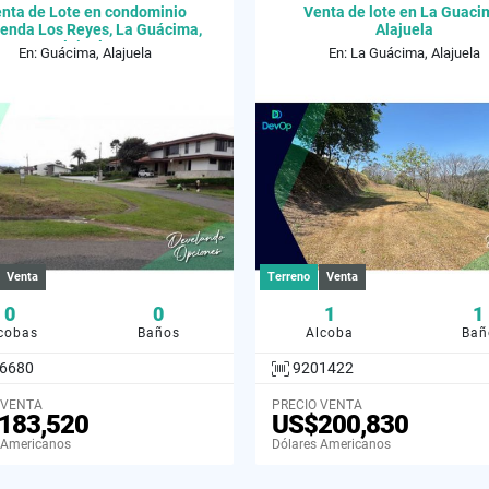
nta de Lote en condominio
Venta de lote en La Guaci
enda Los Reyes, La Guácima,
Alajuela
Alajuela.
En: Guácima, Alajuela
En: La Guácima, Alajuela
Venta
Terreno
Venta
0
0
1
1
cobas
Baños
Alcoba
Bañ
6680
9201422
 VENTA
PRECIO VENTA
183,520
US$200,830
 Americanos
Dólares Americanos