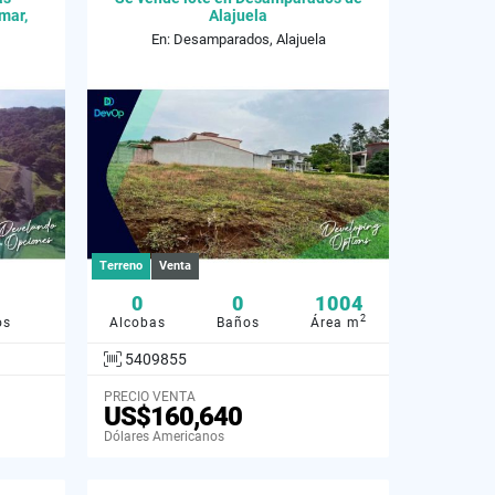
mar,
Alajuela
En: Desamparados, Alajuela
Terreno
Venta
0
0
1004
2
os
Alcobas
Baños
Área m
5409855
PRECIO VENTA
US$160,640
Dólares Americanos