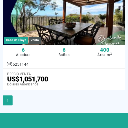
Casa de Playa
Venta
6
6
400
2
Alcobas
Baños
Área m
6251144
PRECIO VENTA
US$1,051,700
Dólares Americanos
1