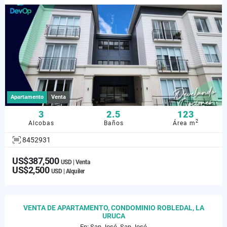
Apartamento
Venta
3
2.5
123
2
Alcobas
Baños
Área m
8452931
US$387,500
USD | Venta
US$2,500
USD | Alquiler
VENTA DE APARTAMENTO, CONDOMINIO ROBLEDAL, LA
URUCA
En: San José, San José