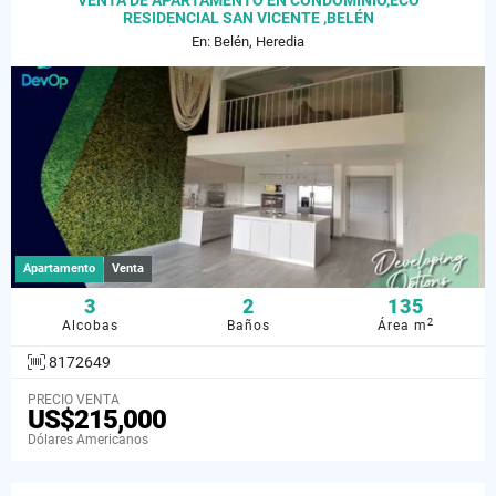
VENTA DE APARTAMENTO EN CONDOMINIO,ECO
RESIDENCIAL SAN VICENTE ,BELÉN
En: Belén, Heredia
Apartamento
Venta
3
2
135
2
Alcobas
Baños
Área m
8172649
PRECIO VENTA
US$215,000
Dólares Americanos