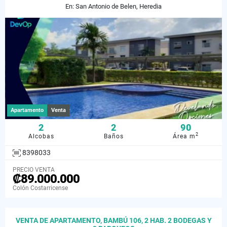
En: San Antonio de Belen, Heredia
Apartamento
Venta
2
2
90
2
Alcobas
Baños
Área m
8398033
PRECIO VENTA
₡89.000.000
Colón Costarricense
VENTA DE APARTAMENTO, BAMBÚ 106, 2 HAB. 2 BODEGAS Y