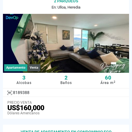
2 PARQUEOS
En: Ulloa, Heredia
Apartamento
Venta
3
2
60
2
Alcobas
Baños
Área m
8189388
PRECIO VENTA
US$160,000
Dólares Americanos