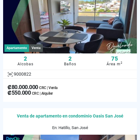
Apartamento
Venta
2
2
75
2
Alcobas
Baños
Área m
9000822
₡80.000.000
CRC | Venta
₡550.000
CRC | Alquiler
Venta de apartamento en condominio Oasis San José
En: Hatillo, San José