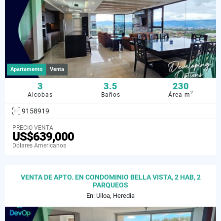
Apartamento
Venta
3
3.5
230
2
Alcobas
Baños
Área m
9158919
PRECIO VENTA
US$639,000
Dólares Americanos
VENTA DE APTO. EN CONDOMINIO BELLA VISTA, 2 HAB, 2
PARQUEOS
En: Ulloa, Heredia