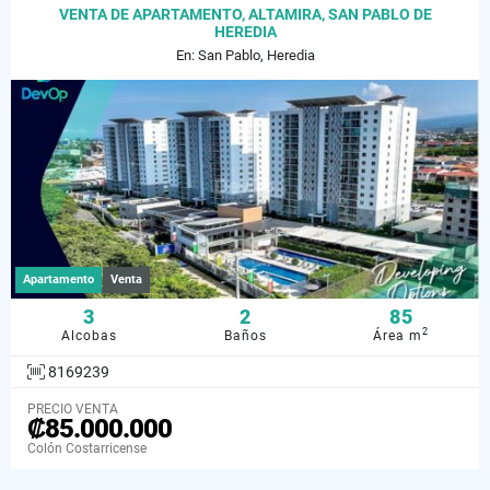
VENTA DE APARTAMENTO, ALTAMIRA, SAN PABLO DE
HEREDIA
En: San Pablo, Heredia
Apartamento
Venta
3
2
85
2
Alcobas
Baños
Área m
8169239
PRECIO VENTA
₡85.000.000
Colón Costarricense