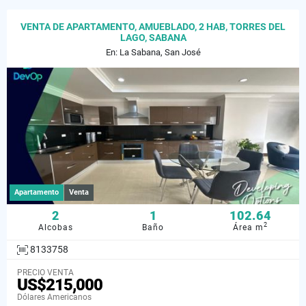
VENTA DE APARTAMENTO, AMUEBLADO, 2 HAB, TORRES DEL
LAGO, SABANA
En: La Sabana, San José
Apartamento
Venta
2
1
102.64
2
Alcobas
Baño
Área m
8133758
PRECIO VENTA
US$215,000
Dólares Americanos