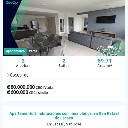
Apartamento
Venta
2
2
59.71
2
Alcobas
Baños
Área m
8506183
₡80.000.000
CRC | Venta
₡600.000
CRC | Alquiler
Apartamento 3 habitaciones con linea blanca, en San Rafael
de Escazu
En: Escazú, San José