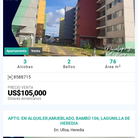
Apartamento
Venta
3
2
76
2
Alcobas
Baños
Área m
8588715
PRECIO VENTA
US$105,000
Dólares Americanos
APTO. EN ALQUILER,AMUEBLADO, BAMBÚ 106, LAGUNILLA DE
HEREDIA
En: Ulloa, Heredia