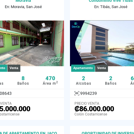
Moravia
Condominio Vive Tibás
En: Moravia, San José
En: Tibás, San José
nto
Venta
Apartamento
Venta
8
470
2
2
6
2
as
Baños
Área m
Alcobas
Baños
Á
08643
9994239
 VENTA
PRECIO VENTA
5.000.000
₡86.000.000
ostarricense
Colón Costarricense
A DE APARTAMENTO EN JACO,
OPORTUNIDAD DE INVERSI