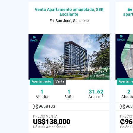
Venta Apartamento amueblado, SER
🏡
Escalante
apar
En: San José, San José
Apartamento
Venta
Apartame
1
1
31.62
2
2
Alcoba
Baño
Área m
Alcob
9658133
963
PRECIO VENTA
PRECIO
US$138,000
₡96
Dólares Americanos
Colón C