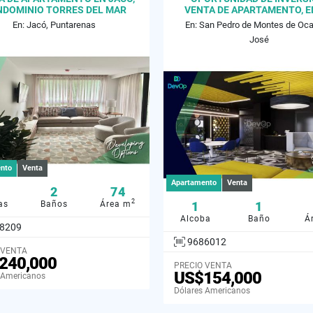
DOMINIO TORRES DEL MAR
VENTA DE APARTAMENTO, E
ESCALANTE,39 M2
En: Jacó, Puntarenas
En: San Pedro de Montes de Oca
José
nto
Venta
Apartamento
Venta
2
74
2
as
Baños
Área m
1
1
Alcoba
Baño
Á
8209
9686012
 VENTA
240,000
PRECIO VENTA
US$154,000
 Americanos
Dólares Americanos