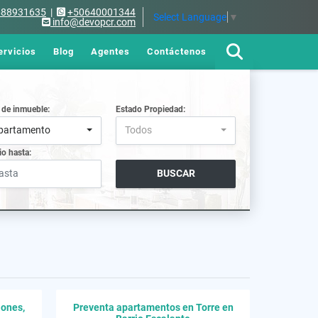
688931635
|
+50640001344
Select Language
▼
info@devopcr.com
ervicios
Blog
Agentes
Contáctenos
 de inmueble:
Estado Propiedad:
partamento
Todos
io hasta:
BUSCAR
iones,
Preventa apartamentos en Torre en