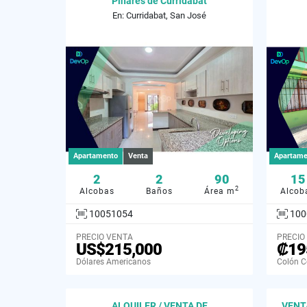
Pinares de Curridabat
En: Curridabat, San José
Apartamento
Venta
Apartame
2
2
90
15
2
Alcobas
Baños
Área m
Alcob
10051054
100
PRECIO VENTA
PRECIO
US$215,000
₡19
Dólares Americanos
Colón C
ALQUILER / VENTA DE
VENT