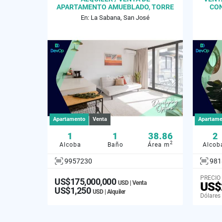
APARTAMENTO AMUEBLADO, TORRE
CON
SKY, NUNCIATURA
En: La Sabana, San José
Apartamento
Venta
Apartame
1
1
38.86
2
2
Alcoba
Baño
Área m
Alcob
9957230
981
PRECIO
US$175,000,000
USD | Venta
US$
US$1,250
USD | Alquiler
Dólares