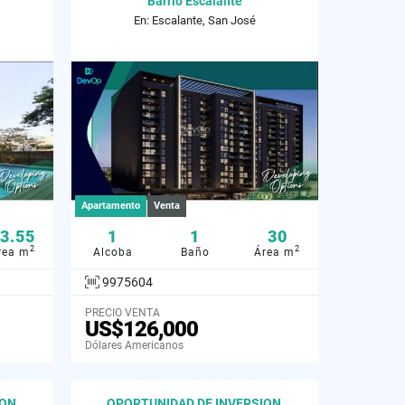
Barrio Escalante
En: Escalante, San José
Apartamento
Venta
3.55
1
1
30
2
2
rea m
Alcoba
Baño
Área m
9975604
PRECIO VENTA
US$126,000
Dólares Americanos
ON,
OPORTUNIDAD DE INVERSION,