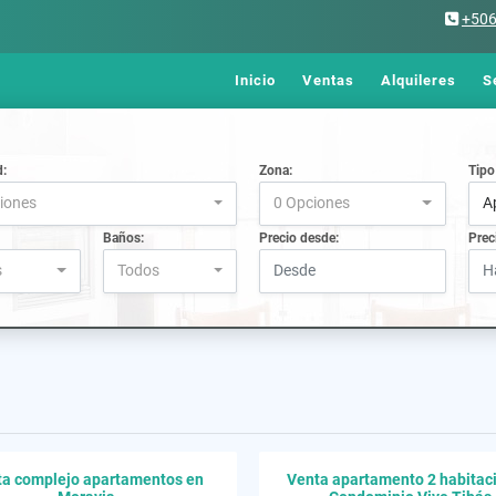
+50
Inicio
Ventas
Alquileres
S
d:
Zona:
Tipo
iones
0 Opciones
A
Baños:
Precio desde:
Prec
s
Todos
a complejo apartamentos en
Venta apartamento 2 habitac