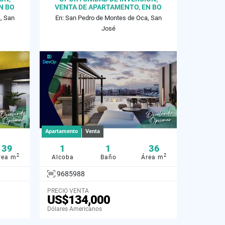
N BO
VENTA DE APARTAMENTO, EN BO
ESCALANTE, 36 M2
, San
En: San Pedro de Montes de Oca, San
José
Apartamento
Venta
39
1
1
36
2
2
rea m
Alcoba
Baño
Área m
9685988
PRECIO VENTA
US$134,000
Dólares Americanos