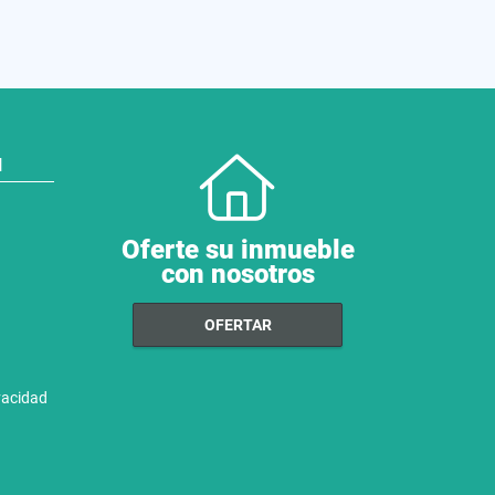
N
Oferte su inmueble
con nosotros
OFERTAR
ivacidad