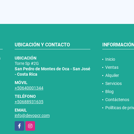
UBICACIÓN Y CONTACTO
INFORMACIÓ
n
UBICACIÓN
Inicio
Torre Sp #2G
Ventas
San Pedro de Montes de Oca - San José
- Costa Rica
Alquiler
MÓVIL
Servicios
+50640001344
Blog
TELÉFONO
Contáctenos
+50688931635
Políticas de pr
EMAIL
info@devopcr.com
Facebook
Instagram