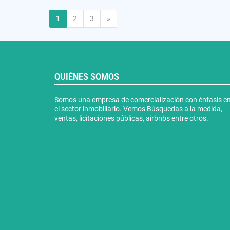
Siguiente
1
2
3
»
QUIÉNES SOMOS
Somos una empresa de comercialización con énfasis e
el sector inmobiliario. Vemos Búsquedas a la medida,
ventas, licitaciones públicas, airbnbs entre otros.