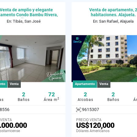
 Venta de amplio y elegante
Venta de apartamento, 
tamento Condo Bambu Rivera,
habitaciones. Alajuela.
Tibas
En: Tibás, San José
En: San Rafael, Alajuela
nto
Venta
Apartamento
Venta
2
72
2
2
2
as
Baños
Área m
Alcobas
Baños
Á
8556
9615307
 VENTA
PRECIO VENTA
.000.000
US$120,000
ostarricense
Dólares Americanos