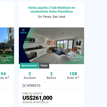
2
Venta aparta 2 hab Madison en
condominio Soho Paradisus
Rohrmoser
En: Pavas, San José
Apartamento
Venta
94
2
2
108
2
2
rea m
Alcobas
Baños
Área m
9598510
PRECIO VENTA
US$261,000
Dólares Americanos