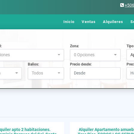
+50
Inicio
Ventas
Alquileres
S
d:
Zona:
Tipo
iones
0 Opciones
A
Baños:
Precio desde:
Prec
s
Todos
quiler apto 2 habitaciones.
Alquiler Apartamento amueb