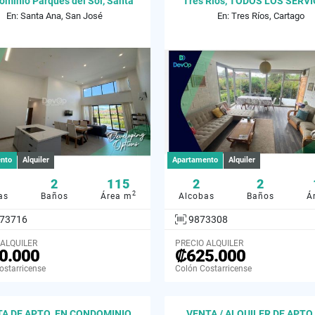
minio Parques del Sol, Santa
Tres Ríos, TODOS LOS SERVI
Ana
En: Santa Ana, San José
En: Tres Ríos, Cartago
nto
Alquiler
Apartamento
Alquiler
2
115
2
2
2
as
Baños
Área m
Alcobas
Baños
Á
73716
9873308
 ALQUILER
PRECIO ALQUILER
0.000
₡625.000
ostarricense
Colón Costarricense
A DE APTO. EN CONDOMINIO
VENTA / ALQUILER DE APTO