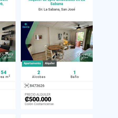
6,
Sabana
En: La Sabana, San José
Apartamento
Alquiler
54
2
1
2
rea m
Alcobas
Baño
8473626
PRECIO ALQUILER
₡500.000
Colón Costarricense