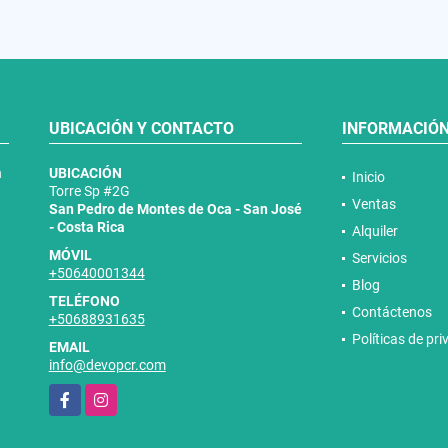
UBICACIÓN Y CONTACTO
INFORMACIÓ
n
UBICACIÓN
Inicio
Torre Sp #2G
Ventas
San Pedro de Montes de Oca - San José
- Costa Rica
Alquiler
MÓVIL
Servicios
+50640001344
Blog
TELÉFONO
Contáctenos
+50688931635
Políticas de pr
EMAIL
info@devopcr.com
Facebook
Instagram