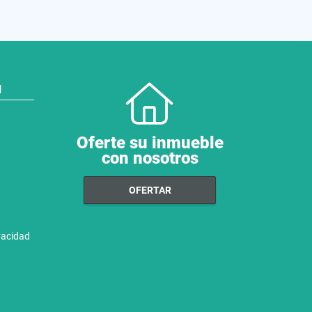
N
Oferte su inmueble
con nosotros
OFERTAR
ivacidad