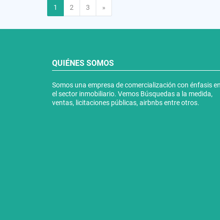
Siguiente
1
2
3
»
QUIÉNES SOMOS
Somos una empresa de comercialización con énfasis e
el sector inmobiliario. Vemos Búsquedas a la medida,
ventas, licitaciones públicas, airbnbs entre otros.