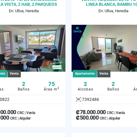
A VISTA, 2 HAB, 2 PARQUEOS
LINEA BLANCA, BAMBU 10
LAGUNILLA
En: Ulloa, Heredia
En: Ulloa, Heredia
nto
Venta
Apartamento
Venta
2
75
2
2
2
as
Baños
Área m
Alcobas
Baños
Á
0822
7392486
000.000
₡78.000.000
CRC | Venta
CRC | Venta
.000
₡500.000
CRC | Alquiler
CRC | Alquiler