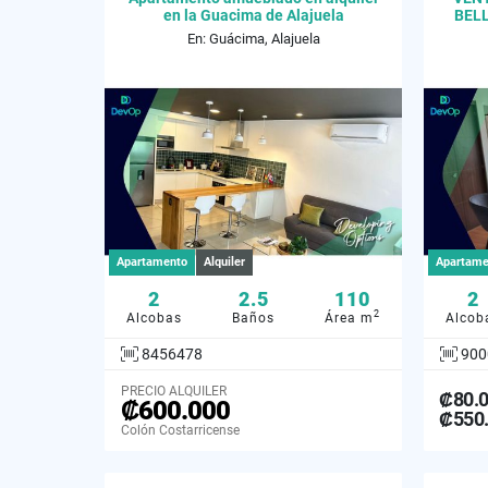
en la Guacima de Alajuela
BELL
En: Guácima, Alajuela
Apartamento
Alquiler
Apartame
2
2.5
110
2
2
Alcobas
Baños
Área m
Alcob
8456478
900
PRECIO ALQUILER
₡80.
₡600.000
₡550
Colón Costarricense