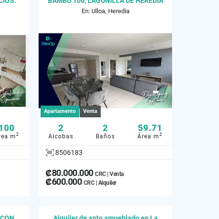
CIOS.
BAMBÚ 106, LAGUNILLA DE HEREDIA
En: Ulloa, Heredia
Apartamento
Venta
100
2
2
59.71
2
2
rea m
Alcobas
Baños
Área m
8506183
₡80.000.000
CRC | Venta
₡600.000
CRC | Alquiler
 CON
Alquiler de apto amueblado en La