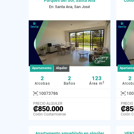
Parques del Sol, Santa Ana
Condo
En: Santa Ana, San José
Apartamento
Alquiler
Apartame
2
2
123
2
2
Alcobas
Baños
Área m
Alcob
10073786
100
PRECIO ALQUILER
PRECIO
₡850.000
₡85
Colón Costarricense
Colón C
Apartamento amueblado en alquiler
VENT