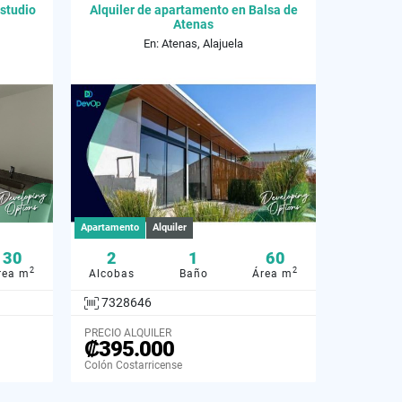
Estudio
Alquiler de apartamento en Balsa de
Atenas
En: Atenas, Alajuela
Apartamento
Alquiler
30
2
1
60
2
2
rea m
Alcobas
Baño
Área m
7328646
PRECIO ALQUILER
₡395.000
Colón Costarricense