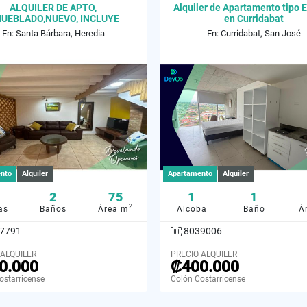
ALQUILER DE APTO,
Alquiler de Apartamento tipo 
UEBLADO,NUEVO, INCLUYE
en Curridabat
RVICIOS, SANTA BARBARA
En: Santa Bárbara, Heredia
En: Curridabat, San José
nto
Alquiler
Apartamento
Alquiler
2
75
1
1
2
as
Baños
Área m
Alcoba
Baño
Á
7791
8039006
 ALQUILER
PRECIO ALQUILER
0.000
₡400.000
ostarricense
Colón Costarricense