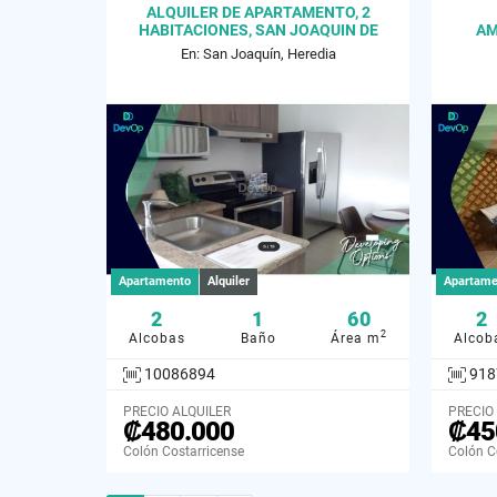
ALQUILER DE APARTAMENTO, 2
HABITACIONES, SAN JOAQUIN DE
AM
FLORES
SE
En: San Joaquín, Heredia
Apartamento
Alquiler
Apartame
2
1
60
2
2
Alcobas
Baño
Área m
Alcob
10086894
918
PRECIO ALQUILER
PRECIO
₡480.000
₡45
Colón Costarricense
Colón C