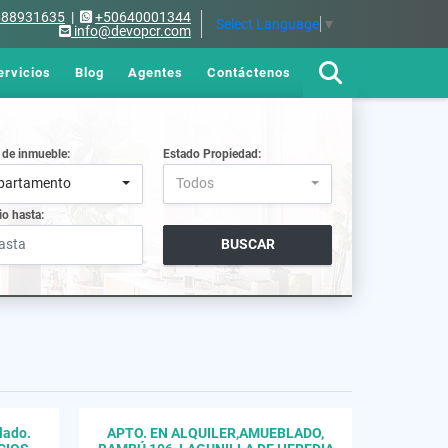
688931635
|
+50640001344
Select Language
▼
info@devopcr.com
ervicios
Blog
Agentes
Contáctenos
 de inmueble:
Estado Propiedad:
partamento
Todos
io hasta:
BUSCAR
lado.
APTO. EN ALQUILER,AMUEBLADO,