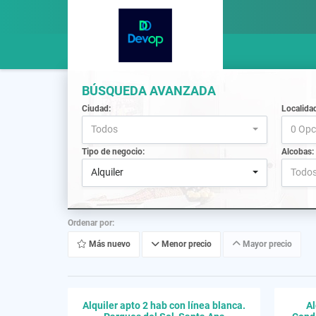
BÚSQUEDA AVANZADA
Ciudad:
Localida
Todos
0 Opc
Tipo de negocio:
Alcobas:
Alquiler
Todo
Ordenar por:
Más nuevo
Menor precio
Mayor precio
Alquiler apto 2 hab con línea blanca.
Al