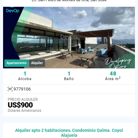
Apartamento
Alquiler
1
1
48
2
Alcoba
Baño
Área m
9779106
PRECIO ALQUILER
US$900
Dólares Americanos
Alquiler apto 2 habitaciones, Condominio Qalma. Coyol
Alajuela