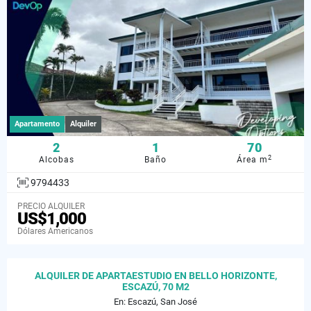
Apartamento
Alquiler
2
1
70
2
Alcobas
Baño
Área m
9794433
PRECIO ALQUILER
US$1,000
Dólares Americanos
ALQUILER DE APARTAESTUDIO EN BELLO HORIZONTE,
ESCAZÚ, 70 M2
En: Escazú, San José