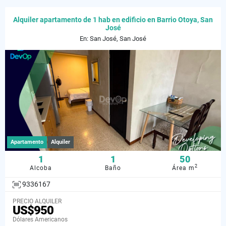
Alquiler apartamento de 1 hab en edificio en Barrio Otoya, San
José
En: San José, San José
Apartamento
Alquiler
1
1
50
2
Alcoba
Baño
Área m
9336167
PRECIO ALQUILER
US$950
Dólares Americanos