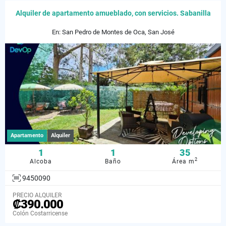
Alquiler de apartamento amueblado, con servicios. Sabanilla
En: San Pedro de Montes de Oca, San José
Apartamento
Alquiler
1
1
35
2
Alcoba
Baño
Área m
9450090
PRECIO ALQUILER
₡390.000
Colón Costarricense