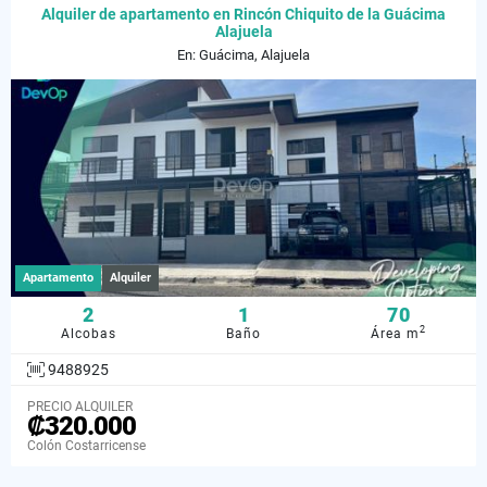
Alquiler de apartamento en Rincón Chiquito de la Guácima
Alajuela
En: Guácima, Alajuela
Apartamento
Alquiler
2
1
70
2
Alcobas
Baño
Área m
9488925
PRECIO ALQUILER
₡320.000
Colón Costarricense