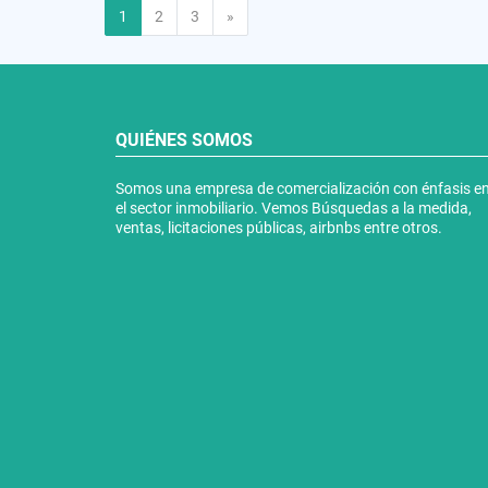
Siguiente
1
2
3
»
QUIÉNES SOMOS
Somos una empresa de comercialización con énfasis e
el sector inmobiliario. Vemos Búsquedas a la medida,
ventas, licitaciones públicas, airbnbs entre otros.