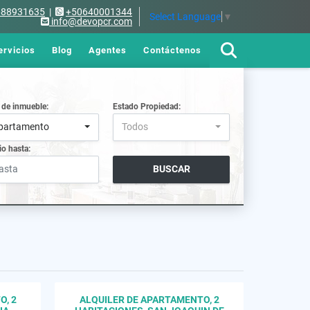
688931635
|
+50640001344
Select Language
▼
info@devopcr.com
ervicios
Blog
Agentes
Contáctenos
 de inmueble:
Estado Propiedad:
partamento
Todos
io hasta:
BUSCAR
O, 2
ALQUILER DE APARTAMENTO, 2