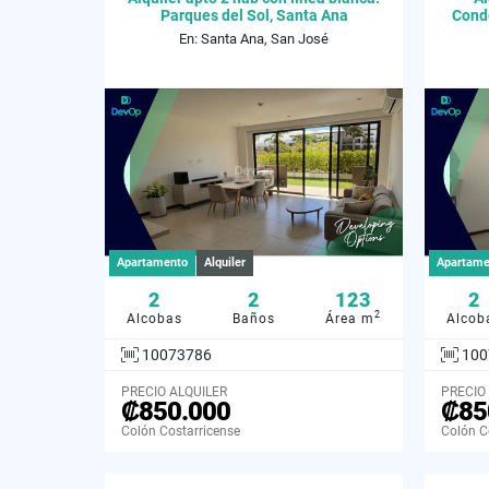
Parques del Sol, Santa Ana
Condo
En: Santa Ana, San José
Apartamento
Alquiler
Apartame
2
2
123
2
2
Alcobas
Baños
Área m
Alcob
10073786
100
PRECIO ALQUILER
PRECIO
₡850.000
₡85
Colón Costarricense
Colón C