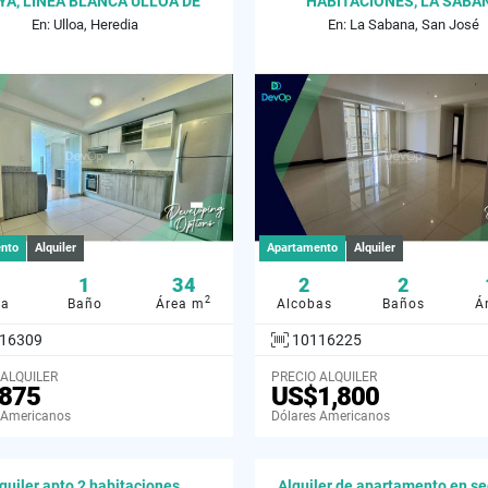
YA, LINEA BLANCA ULLOA DE
HABITACIONES, LA SABA
HEREDIA
En: Ulloa, Heredia
En: La Sabana, San José
nto
Alquiler
Apartamento
Alquiler
1
34
2
2
2
ba
Baño
Área m
Alcobas
Baños
Á
16309
10116225
 ALQUILER
PRECIO ALQUILER
875
US$1,800
 Americanos
Dólares Americanos
quiler apto 2 habitaciones.
Alquiler de apartamento en s