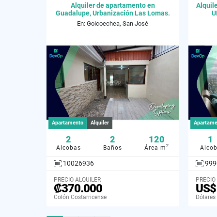
Alquiler de apartamento en
Alqui
Guadalupe, Urbanización Las Lomas.
U
En: Goicoechea, San José
Apartamento
Alquiler
Apartame
2
2
120
1
2
Alcobas
Baños
Área m
Alco
10026936
999
PRECIO ALQUILER
PRECIO
₡370.000
US$
Colón Costarricense
Dólares