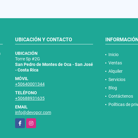
UBICACIÓN Y CONTACTO
INFORMACIÓ
n
UBICACIÓN
Inicio
Torre Sp #2G
Ventas
San Pedro de Montes de Oca - San José
- Costa Rica
Alquiler
MÓVIL
Servicios
+50640001344
Blog
TELÉFONO
Contáctenos
+50688931635
Políticas de pr
EMAIL
info@devopcr.com
Facebook
Instagram