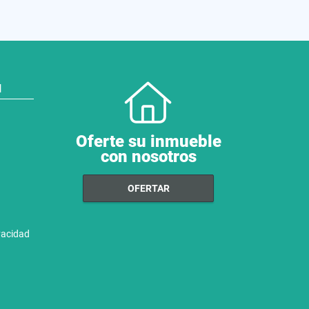
N
Oferte su inmueble
con nosotros
OFERTAR
ivacidad