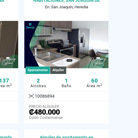
NA
HABITACIONES, SAN JOAQUIN DE
FLORES
En: San Joaquín, Heredia
Apartamento
Alquiler
137
2
1
60
2
2
rea m
Alcobas
Baño
Área m
10086894
PRECIO ALQUILER
₡480.000
Colón Costarricense
egunda
Alquiler de apartamento en