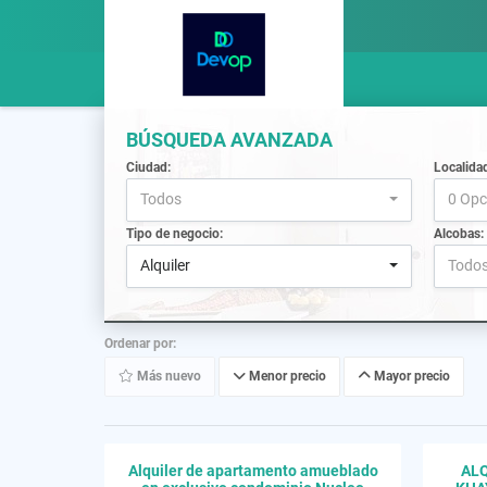
BÚSQUEDA AVANZADA
Ciudad:
Localida
Todos
0 Opc
Tipo de negocio:
Alcobas:
Alquiler
Todo
Ordenar por:
Más nuevo
Menor precio
Mayor precio
Alquiler de apartamento amueblado
ALQ