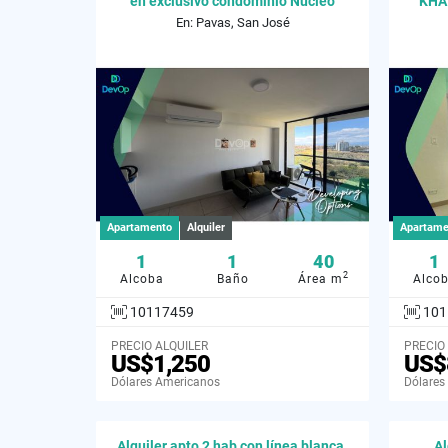
en exclusivo condominio Nucleo
KHA
En: Pavas, San José
Apartamento
Alquiler
Apartame
1
1
40
1
2
Alcoba
Baño
Área m
Alco
10117459
101
PRECIO ALQUILER
PRECIO
US$1,250
US$
Dólares Americanos
Dólares
Alquiler apto 2 hab con línea blanca.
Al