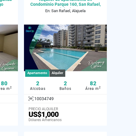
go
Condominio Parque 160, San Rafael,
Alajuela
En: San Rafael, Alajuela
Apartamento
Alquiler
80
2
2
82
2
2
rea m
Alcobas
Baños
Área m
10034749
PRECIO ALQUILER
US$1,000
Dólares Americanos