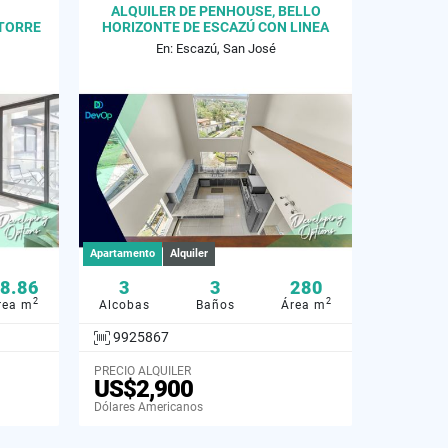
ALQUILER DE PENHOUSE, BELLO
TORRE
HORIZONTE DE ESCAZÚ CON LINEA
BLANCA
En: Escazú, San José
Apartamento
Alquiler
8.86
3
3
280
2
2
rea m
Alcobas
Baños
Área m
9925867
PRECIO ALQUILER
US$2,900
Dólares Americanos