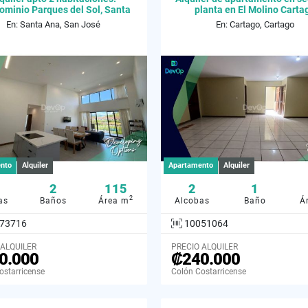
minio Parques del Sol, Santa
planta en El Molino Carta
Ana
En: Santa Ana, San José
En: Cartago, Cartago
nto
Alquiler
Apartamento
Alquiler
2
115
2
1
2
as
Baños
Área m
Alcobas
Baño
Á
73716
10051064
 ALQUILER
PRECIO ALQUILER
0.000
₡240.000
ostarricense
Colón Costarricense