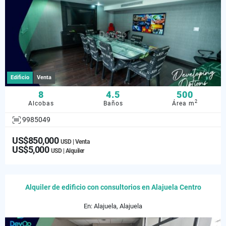
Edificio
Venta
8
4.5
500
2
Alcobas
Baños
Área m
9985049
US$850,000
USD | Venta
US$5,000
USD | Alquiler
Alquiler de edificio con consultorios en Alajuela Centro
En: Alajuela, Alajuela