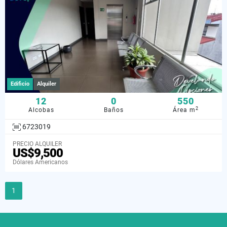
Edificio
Alquiler
12
0
550
2
Alcobas
Baños
Área m
6723019
PRECIO ALQUILER
US$9,500
Dólares Americanos
1