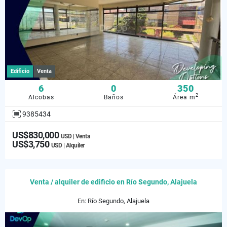
Edificio
Venta
6
0
350
2
Alcobas
Baños
Área m
9385434
US$830,000
USD | Venta
US$3,750
USD | Alquiler
Venta / alquiler de edificio en Río Segundo, Alajuela
En: Río Segundo, Alajuela