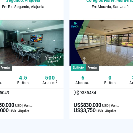
Segundo, Alajuela
Colegios Norte, Moravia
En: Río Segundo, Alajuela
En: Moravia, San José
Venta
Edificio
Venta
4.5
500
6
0
2
as
Baños
Área m
Alcobas
Baños
Á
5049
9385434
50,000
US$830,000
USD | Venta
USD | Venta
,000
US$3,750
USD | Alquiler
USD | Alquiler