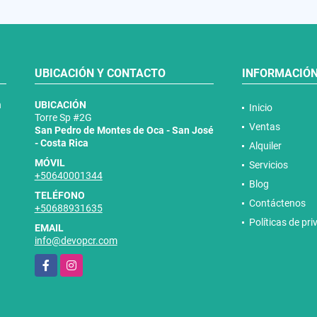
UBICACIÓN Y CONTACTO
INFORMACIÓ
n
UBICACIÓN
Inicio
Torre Sp #2G
Ventas
San Pedro de Montes de Oca - San José
- Costa Rica
Alquiler
MÓVIL
Servicios
+50640001344
Blog
TELÉFONO
Contáctenos
+50688931635
Políticas de pr
EMAIL
info@devopcr.com
Facebook
Instagram