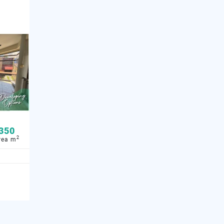
.
350
2
rea m