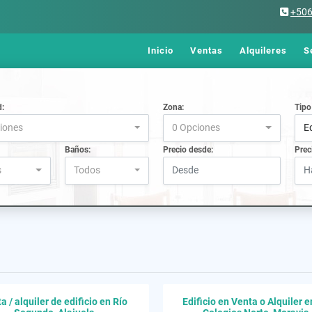
+50
Inicio
Ventas
Alquileres
S
d:
Zona:
Tipo
iones
0 Opciones
Ed
Baños:
Precio desde:
Prec
s
Todos
a / alquiler de edificio en Río
Edificio en Venta o Alquiler e