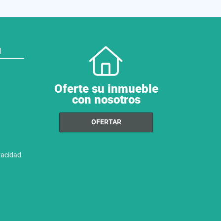
N
Oferte su inmueble
con nosotros
OFERTAR
ivacidad