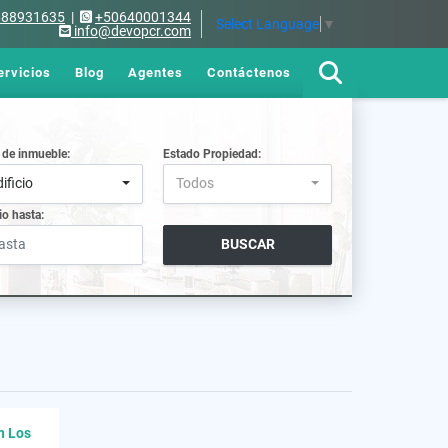
688931635
|
+50640001344
Select Language
▼
info@devopcr.com
ervicios
Blog
Agentes
Contáctenos
 de inmueble:
Estado Propiedad:
ificio
Todos
io hasta:
BUSCAR
n Los