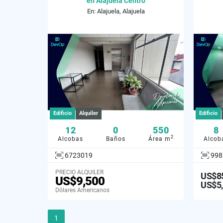
en Alajuela Centro
En: Alajuela, Alajuela
Edificio
Alquiler
Edificio
12
0
550
8
2
Alcobas
Baños
Área m
Alcob
6723019
998
PRECIO ALQUILER
US$8
US$9,500
US$5
Dólares Americanos
1