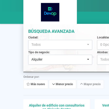
BÚSQUEDA AVANZADA
Ciudad:
Localida
Todos
0 Opc
Tipo de negocio:
Alcobas:
Alquiler
Todo
Ordenar por:
Más nuevo
Menor precio
Mayor precio
Alquiler de edificio con consultorios
Vent