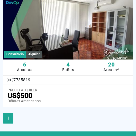
Consultorio
Alquiler
6
4
20
2
Alcobas
Baños
Área m
7735819
PRECIO ALQUILER
US$500
Dólares Americanos
1