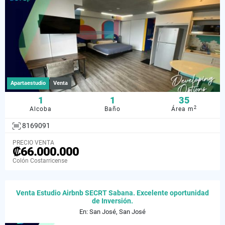
Apartaestudio
Venta
1
1
35
2
Alcoba
Baño
Área m
8169091
PRECIO VENTA
₡66.000.000
Colón Costarricense
Venta Estudio Airbnb SECRT Sabana. Excelente oportunidad
de Inversión.
En: San José, San José