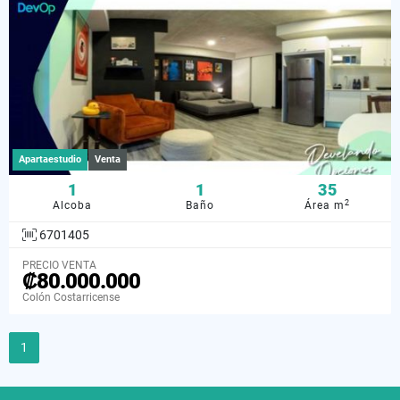
Apartaestudio
Venta
1
1
35
2
Alcoba
Baño
Área m
6701405
PRECIO VENTA
₡80.000.000
Colón Costarricense
1