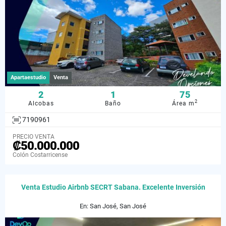
Apartaestudio
Venta
2
1
75
2
Alcobas
Baño
Área m
7190961
PRECIO VENTA
₡50.000.000
Colón Costarricense
Venta Estudio Airbnb SECRT Sabana. Excelente Inversión
En: San José, San José