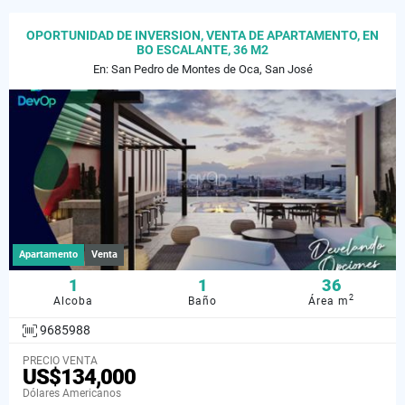
OPORTUNIDAD DE INVERSION, VENTA DE APARTAMENTO, EN
BO ESCALANTE, 36 M2
En: San Pedro de Montes de Oca, San José
Apartamento
Venta
1
1
36
2
Alcoba
Baño
Área m
9685988
PRECIO VENTA
US$134,000
Dólares Americanos