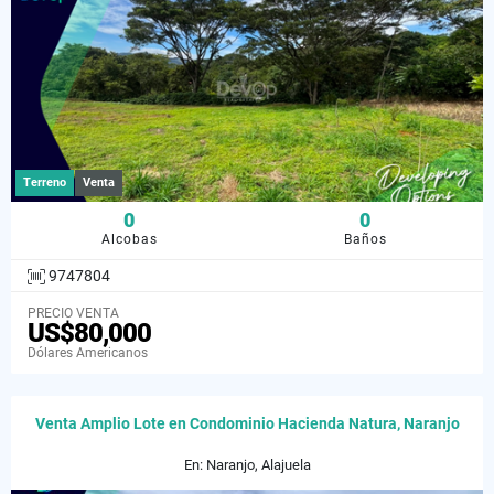
Terreno
Venta
0
0
Alcobas
Baños
9747804
PRECIO VENTA
US$80,000
Dólares Americanos
Venta Amplio Lote en Condominio Hacienda Natura, Naranjo
En: Naranjo, Alajuela