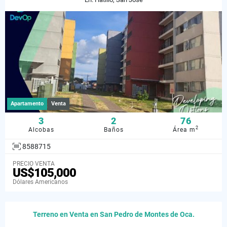
Apartamento
Venta
3
2
76
2
Alcobas
Baños
Área m
8588715
PRECIO VENTA
US$105,000
Dólares Americanos
Terreno en Venta en San Pedro de Montes de Oca.