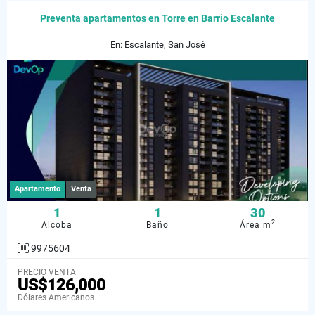
Preventa apartamentos en Torre en Barrio Escalante
En: Escalante, San José
Apartamento
Venta
1
1
30
2
Alcoba
Baño
Área m
9975604
PRECIO VENTA
US$126,000
Dólares Americanos