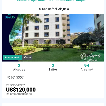
Venta de apartamento, 2 habitaciones. Alajuela.
En: San Rafael, Alajuela
Apartamento
Venta
2
2
94
2
Alcobas
Baños
Área m
9615307
PRECIO VENTA
US$120,000
Dólares Americanos