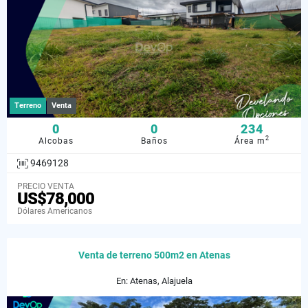
Terreno
Venta
0
0
234
2
Alcobas
Baños
Área m
9469128
PRECIO VENTA
US$78,000
Dólares Americanos
Venta de terreno 500m2 en Atenas
En: Atenas, Alajuela