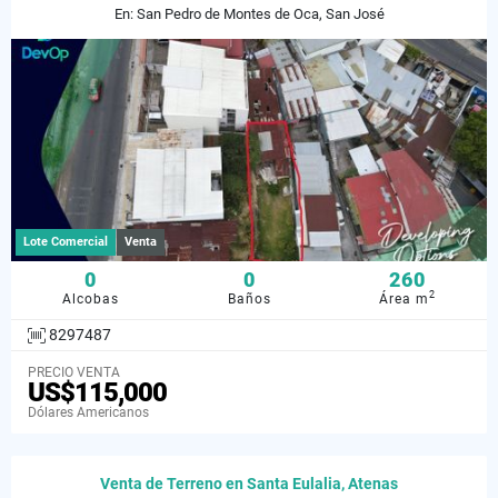
En: San Pedro de Montes de Oca, San José
Lote Comercial
Venta
0
0
260
2
Alcobas
Baños
Área m
8297487
PRECIO VENTA
US$115,000
Dólares Americanos
Venta de Terreno en Santa Eulalia, Atenas