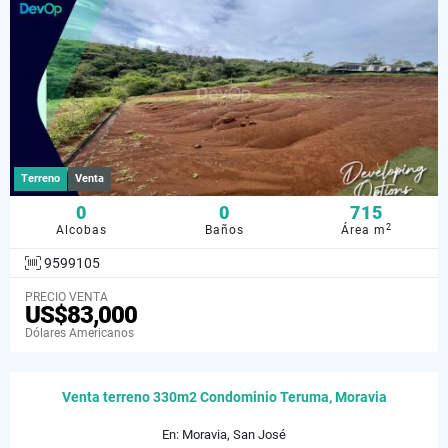
Terreno
Venta
0
0
715
2
Alcobas
Baños
Área m
9599105
PRECIO VENTA
US$83,000
Dólares Americanos
Venta terreno 330m2 Condominio Teruma, Moravia
En: Moravia, San José