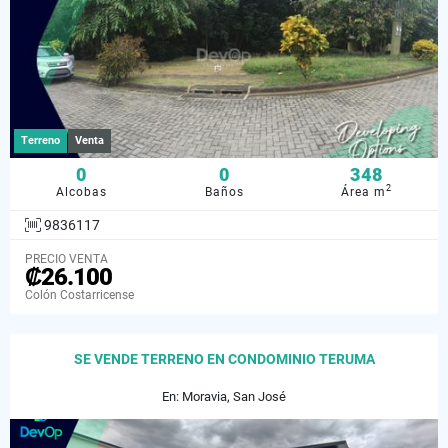
Terreno
Venta
0
0
348
2
Alcobas
Baños
Área m
9836117
PRECIO VENTA
₡26.100
Colón Costarricense
SE VENDE TERRENO EN CONDOMINIO TERUMA
En: Moravia, San José