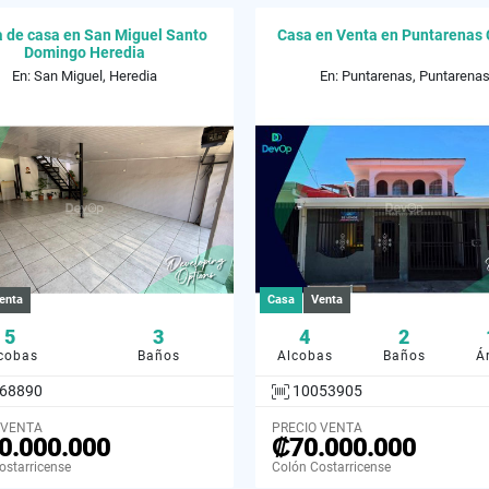
 de casa en San Miguel Santo
Casa en Venta en Puntarenas 
Domingo Heredia
En: San Miguel, Heredia
En: Puntarenas, Puntarena
enta
Casa
Venta
5
3
4
2
cobas
Baños
Alcobas
Baños
Á
68890
10053905
 VENTA
PRECIO VENTA
0.000.000
₡70.000.000
ostarricense
Colón Costarricense