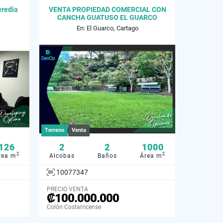
eredia
VENTA PROPIEDAD COMERCIAL CON
CANCHA GUATUSO EL GUARCO
CARTAGO
En: El Guarco, Cartago
Terreno
Venta
126
2
2
1000
2
2
rea m
Alcobas
Baños
Área m
10077347
PRECIO VENTA
₡100.000.000
Colón Costarricense