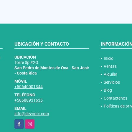
UBICACIÓN Y CONTACTO
INFORMACIÓ
n
UBICACIÓN
Inicio
Torre Sp #2G
Ventas
San Pedro de Montes de Oca - San José
- Costa Rica
Alquiler
MÓVIL
Servicios
+50640001344
Blog
TELÉFONO
Contáctenos
+50688931635
Políticas de pr
EMAIL
info@devopcr.com
Facebook
Instagram