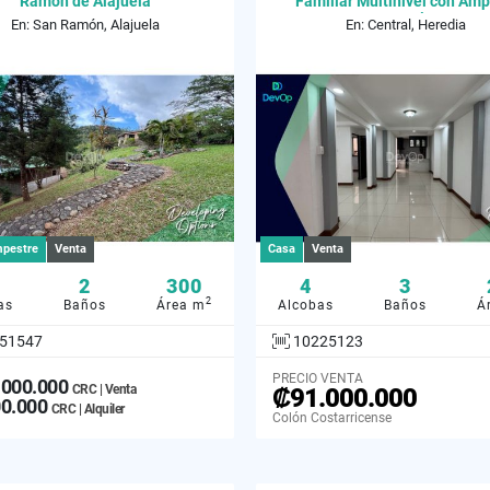
Ramón de Alajuela
Familiar Multinivel con Amp
Espacio
En: San Ramón, Alajuela
En: Central, Heredia
pestre
Venta
Casa
Venta
2
300
4
3
2
as
Baños
Área m
Alcobas
Baños
Á
51547
10225123
PRECIO VENTA
.000.000
CRC | Venta
₡91.000.000
00.000
CRC | Alquiler
Colón Costarricense