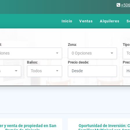
+50
Inicio
Ventas
Alquileres
S
d:
Zona:
Tipo
iones
0 Opciones
T
Baños:
Precio desde:
Prec
s
Todos
er y venta de propiedad en San
Oportunidad de Inversión: 