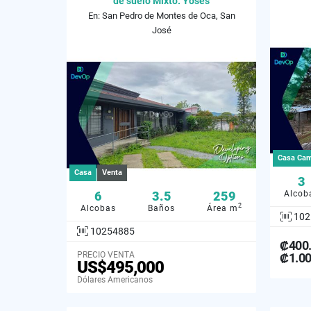
de suelo Mixto. Yoses
En: San Pedro de Montes de Oca, San
José
Casa Cam
Casa
Venta
3
6
3.5
259
Alcob
2
Alcobas
Baños
Área m
102
10254885
₡400
PRECIO VENTA
₡1.0
US$495,000
Dólares Americanos