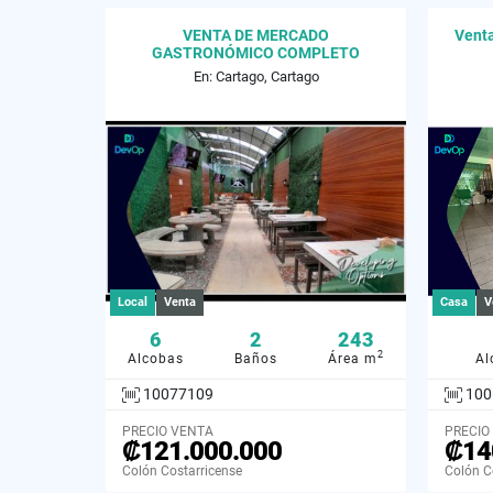
VENTA DE MERCADO
Venta
GASTRONÓMICO COMPLETO
CARTAGO CENTRO
En: Cartago, Cartago
Local
Venta
Casa
V
6
2
243
2
Alcobas
Baños
Área m
Al
10077109
100
PRECIO VENTA
PRECIO
₡121.000.000
₡14
Colón Costarricense
Colón C