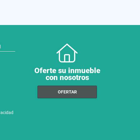
N
Oferte su inmueble
con nosotros
OFERTAR
ivacidad