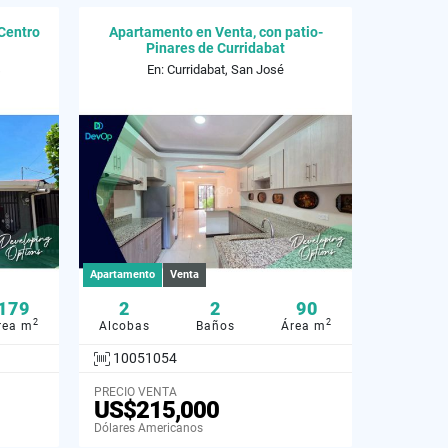
Centro
Apartamento en Venta, con patio-
Pinares de Curridabat
s
En: Curridabat, San José
Apartamento
Venta
179
2
2
90
2
2
rea m
Alcobas
Baños
Área m
10051054
PRECIO VENTA
US$215,000
Dólares Americanos