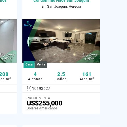
lios
Condominio Naos San Joaquín
En: San Joaquín, Heredia
Casa
Venta
208
4
2.5
161
2
2
rea m
Alcobas
Baños
Área m
10193627
PRECIO VENTA
US$255,000
Dólares Americanos