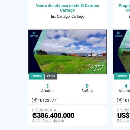
Venta de lote uso mixto El Carmen
Propi
Cartago
Ca
En: Cartago, Cartago
Terreno
Venta
Terreno
1
0
4
Alcoba
Baños
Alcob
10123577
101
PRECIO VENTA
PRECIO
₡386.400.000
US$
Colón Costarricense
Dólares