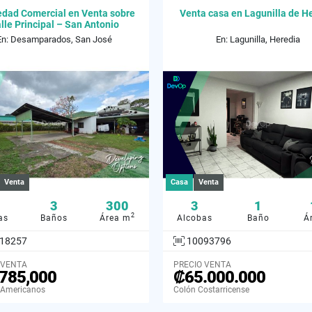
edad Comercial en Venta sobre
Venta casa en Lagunilla de H
lle Principal – San Antonio
En: Desamparados, San José
En: Lagunilla, Heredia
Venta
Casa
Venta
3
300
3
1
2
as
Baños
Área m
Alcobas
Baño
Á
18257
10093796
 VENTA
PRECIO VENTA
785,000
₡65.000.000
 Americanos
Colón Costarricense