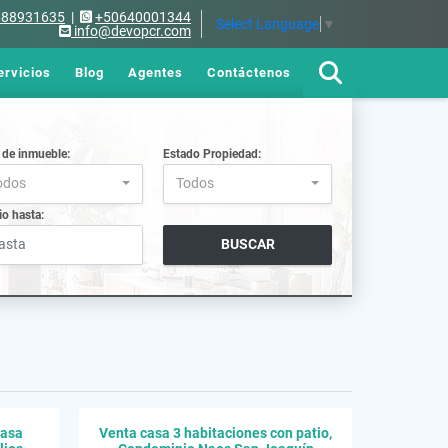
688931635
|
+50640001344
Select Language
▼
info@devopcr.com
ervicios
Blog
Agentes
Contáctenos
 de inmueble:
Estado Propiedad:
odos
Todos
io hasta:
BUSCAR
Casa
Venta casa 3 habitaciones con patio,