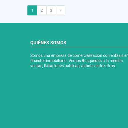
Siguiente
1
2
3
»
QUIÉNES SOMOS
Somos una empresa de comercialización con énfasis e
el sector inmobiliario. Vemos Búsquedas a la medida,
ventas, licitaciones públicas, airbnbs entre otros.