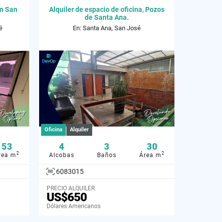
en San
Alquiler de espacio de oficina, Pozos
de Santa Ana.
é
En: Santa Ana, San José
Oficina
Alquiler
53
4
3
30
2
2
rea m
Alcobas
Baños
Área m
6083015
PRECIO ALQUILER
US$650
Dólares Americanos