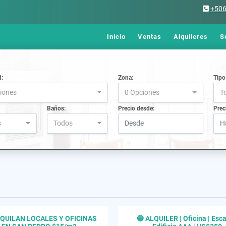
+50
Inicio
Ventas
Alquileres
S
d:
Zona:
Tipo
iones
0 Opciones
T
Baños:
Precio desde:
Prec
s
Todos
LQUILAN LOCALES Y OFICINAS
🔵 ALQUILER | Oficina | Esca