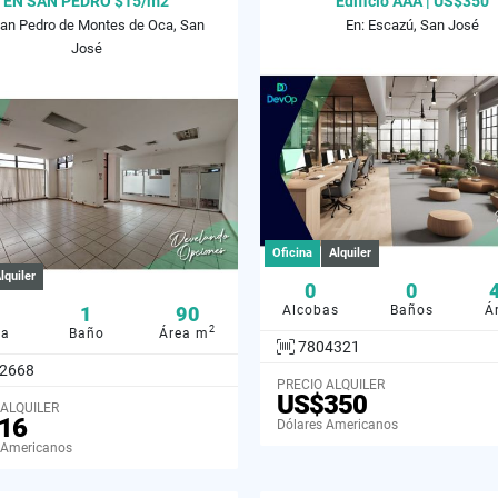
EN SAN PEDRO $15/m2
Edificio AAA | US$350
San Pedro de Montes de Oca, San
En: Escazú, San José
José
Oficina
Alquiler
lquiler
0
0
1
90
Alcobas
Baños
Á
2
ba
Baño
Área m
7804321
2668
PRECIO ALQUILER
US$350
 ALQUILER
16
Dólares Americanos
 Americanos