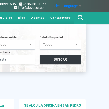
688931635
|
+50640001344
Select Language
▼
info@devopcr.com
ervicios
Blog
Agentes
Contáctenos
 de inmueble:
Estado Propiedad:
odos
Todos
io hasta:
BUSCAR
zú |
SE ALQUILA OFICINA EN SAN PEDRO