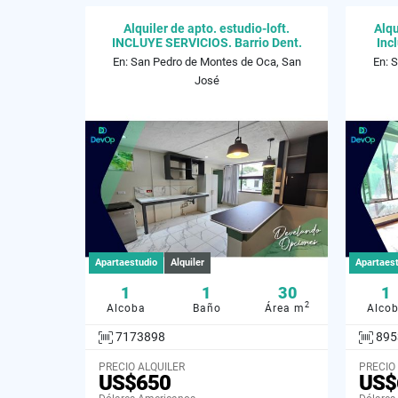
Alquiler de apto. estudio-loft.
Alqu
INCLUYE SERVICIOS. Barrio Dent.
Inc
En: San Pedro de Montes de Oca, San
En: 
José
Apartaestudio
Alquiler
Apartaes
1
1
30
1
2
Alcoba
Baño
Área m
Alco
7173898
895
PRECIO ALQUILER
PRECIO
US$650
US$