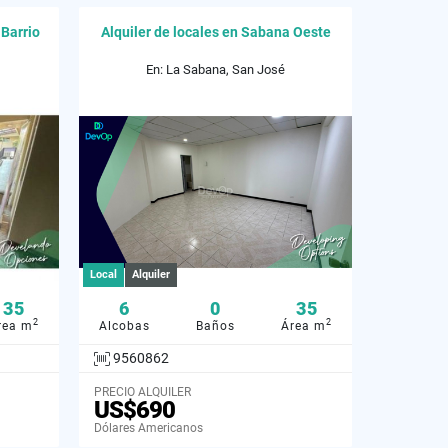
 Barrio
Alquiler de locales en Sabana Oeste
En: La Sabana, San José
Local
Alquiler
35
6
0
35
2
2
rea m
Alcobas
Baños
Área m
9560862
PRECIO ALQUILER
US$690
Dólares Americanos