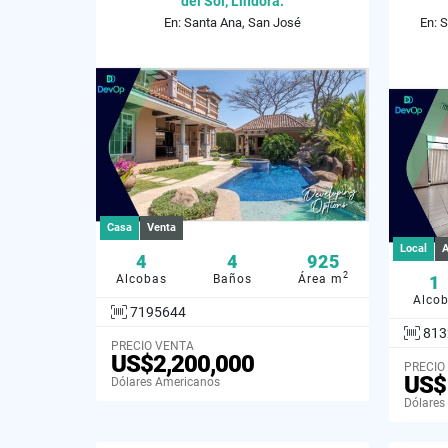
del Sol, Lindora.
En: Santa Ana, San José
En: 
Casa
Venta
Local
A
4
4
925
2
Alcobas
Baños
Área m
1
Alco
7195644
813
PRECIO VENTA
US$2,200,000
PRECIO
US$
Dólares Americanos
Dólares