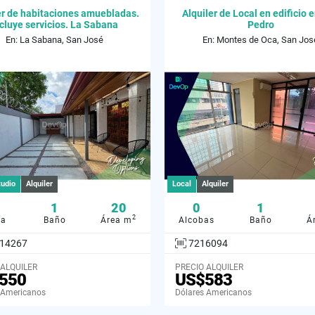
er de habitaciones amuebladas.
Alquiler de Local en edificio 
cluye servicios. La Sabana
Pedro
En: La Sabana, San José
En: Montes de Oca, San Jos
tudio
Alquiler
Local
Alquiler
1
20
0
1
2
ba
Baño
Área m
Alcobas
Baño
Á
14267
7216094
 ALQUILER
PRECIO ALQUILER
550
US$583
 Americanos
Dólares Americanos