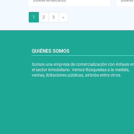
Dólares Americanos
Dólares
Siguiente
1
2
3
»
QUIÉNES SOMOS
Somos una empresa de comercialización con énfasis e
el sector inmobiliario. Vemos Búsquedas a la medida,
ventas, licitaciones públicas, airbnbs entre otros.