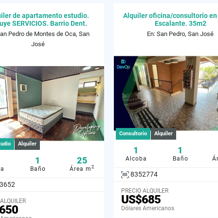
iler de apartamento estudio.
Alquiler oficina/consultorio en
luye SERVICIOS. Barrio Dent.
Escalante. 35m2
San Pedro de Montes de Oca, San
En: San Pedro, San José
José
Consultorio
Alquiler
tudio
Alquiler
1
1
1
25
Alcoba
Baño
Á
2
ba
Baño
Área m
8352774
3652
PRECIO ALQUILER
US$685
 ALQUILER
650
Dólares Americanos