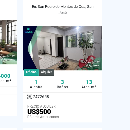
En: San Pedro de Montes de Oca, San
José
Oficina
Alquiler
4000
2
rea m
1
3
13
2
Alcoba
Baños
Área m
7472658
PRECIO ALQUILER
US$500
Dólares Americanos