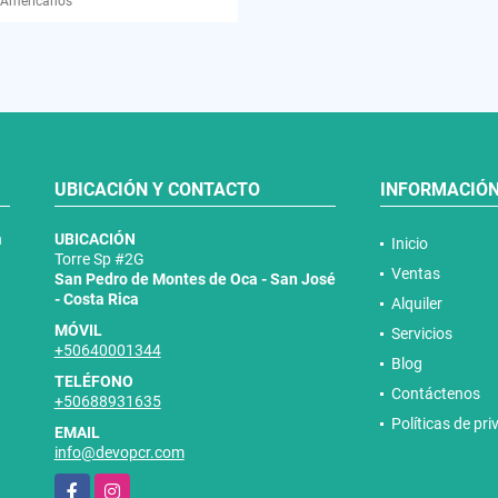
 Americanos
UBICACIÓN Y CONTACTO
INFORMACIÓ
n
UBICACIÓN
Inicio
Torre Sp #2G
Ventas
San Pedro de Montes de Oca - San José
- Costa Rica
Alquiler
MÓVIL
Servicios
+50640001344
Blog
TELÉFONO
Contáctenos
+50688931635
Políticas de pr
EMAIL
info@devopcr.com
Facebook
Instagram