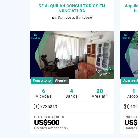
SE ALQUILAN CONSULTORIOS EN
Alquil
NUNCIATURA
In
En: San José, San José
Consultorio
Alquiler
Apartaes
6
4
20
1
2
Alcobas
Baños
Área m
Alco
7735819
100
PRECIO ALQUILER
PRECIO
US$500
US$
Dólares Americanos
Dólares