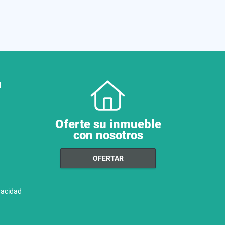
N
Oferte su inmueble
con nosotros
OFERTAR
ivacidad