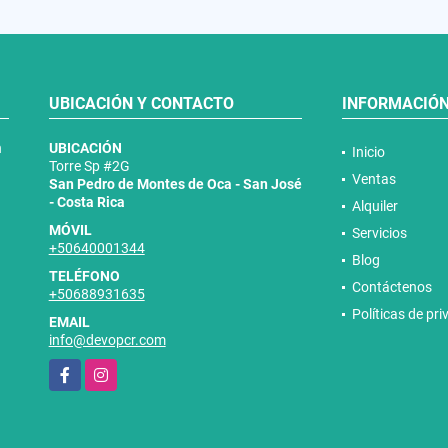
UBICACIÓN Y CONTACTO
INFORMACIÓ
n
UBICACIÓN
Inicio
Torre Sp #2G
Ventas
San Pedro de Montes de Oca - San José
- Costa Rica
Alquiler
MÓVIL
Servicios
+50640001344
Blog
TELÉFONO
Contáctenos
+50688931635
Políticas de pr
EMAIL
info@devopcr.com
Facebook
Instagram