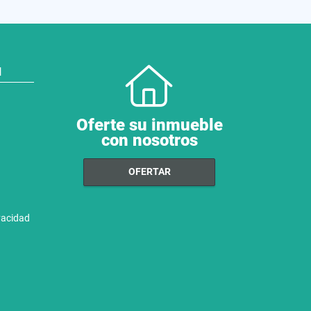
N
Oferte su inmueble
con nosotros
OFERTAR
ivacidad