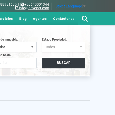
688931635
|
+50640001344
Select Language
▼
info@devopcr.com
ervicios
Blog
Agentes
Contáctenos
 de inmueble:
Estado Propiedad:
olar
Todos
io hasta:
BUSCAR