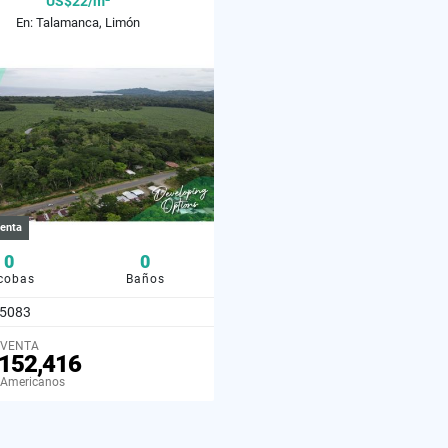
US$22/m²
En: Talamanca, Limón
enta
0
0
cobas
Baños
5083
 VENTA
152,416
 Americanos