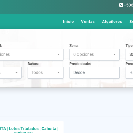
+50
Inicio
Ventas
Alquileres
S
d:
Zona:
Tipo
iones
0 Opciones
S
Baños:
Precio desde:
Prec
s
Todos
TA | Lotes Titulados | Cahuita |