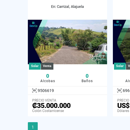
En: Carrizal, Alajuela
Solar
Venta
Solar
V
0
0
Alcobas
Baños
Al
9506619
696
PRECIO VENTA
PRECIO
₡35.000.000
US$
Colón Costarricense
Dólares
1