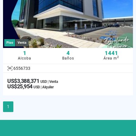
Piso
Venta
1
4
1441
2
Alcoba
Baños
Área m
6556733
US$3,388,371
USD | Venta
US$25,954
USD | Alquiler
1