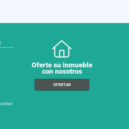
N
Oferte su inmueble
con nosotros
OFERTAR
ivacidad