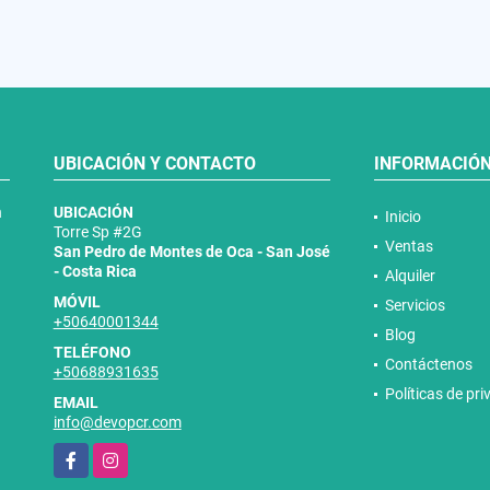
UBICACIÓN Y CONTACTO
INFORMACIÓ
n
UBICACIÓN
Inicio
Torre Sp #2G
Ventas
San Pedro de Montes de Oca - San José
- Costa Rica
Alquiler
MÓVIL
Servicios
+50640001344
Blog
TELÉFONO
Contáctenos
+50688931635
Políticas de pr
EMAIL
info@devopcr.com
Facebook
Instagram