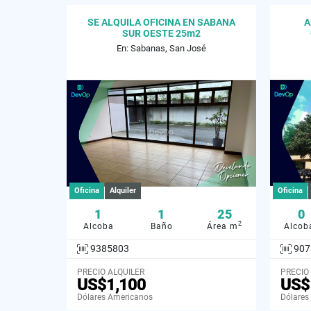
SE ALQUILA OFICINA EN SABANA
A
SUR OESTE 25m2
En: Sabanas, San José
Oficina
Alquiler
Oficina
1
1
25
0
2
Alcoba
Baño
Área m
Alcob
9385803
907
PRECIO ALQUILER
PRECIO
US$1,100
US$
Dólares Americanos
Dólares