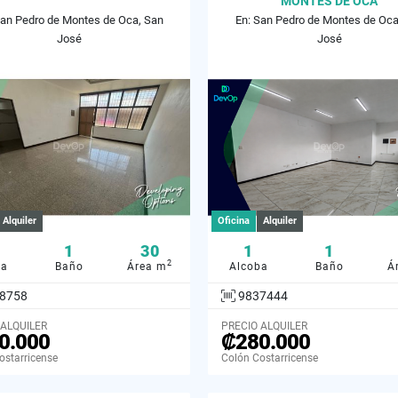
MONTES DE OCA
San Pedro de Montes de Oca, San
En: San Pedro de Montes de Oca
José
José
Alquiler
Oficina
Alquiler
1
30
1
1
2
ba
Baño
Área m
Alcoba
Baño
Á
8758
9837444
 ALQUILER
PRECIO ALQUILER
0.000
₡280.000
ostarricense
Colón Costarricense