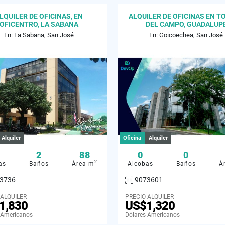
LQUILER DE OFICINAS, EN
ALQUILER DE OFICINAS EN T
OFICENTRO, LA SABANA
DEL CAMPO, GUADALUP
En: La Sabana, San José
En: Goicoechea, San José
Alquiler
Oficina
Alquiler
2
88
0
0
2
as
Baños
Área m
Alcobas
Baños
Á
3736
9073601
 ALQUILER
PRECIO ALQUILER
1,830
US$1,320
 Americanos
Dólares Americanos