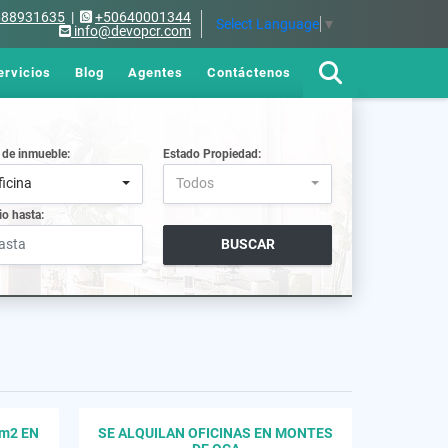
688931635
|
+50640001344
Select Language
▼
info@devopcr.com
ervicios
Blog
Agentes
Contáctenos
 de inmueble:
Estado Propiedad:
ficina
Todos
io hasta:
BUSCAR
7m2 EN
SE ALQUILAN OFICINAS EN MONTES