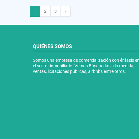
Siguiente
1
2
3
»
QUIÉNES SOMOS
Somos una empresa de comercialización con énfasis e
el sector inmobiliario. Vemos Búsquedas a la medida,
ventas, licitaciones públicas, airbnbs entre otros.