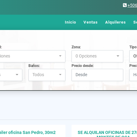
+50
Inicio
Ventas
Alquileres
S
d:
Zona:
Tipo
iones
0 Opciones
O
Baños:
Precio desde:
Prec
s
Todos
iler oficina San Pedro, 30m2
SE ALQUILAN OFICINAS DE 2