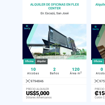
ALQUILER DE OFICINAS EN FLEX
Alquil
CENTER
En: Escazú, San José
Oficina
Alquiler
Oficina
10
2
120
0
2
Alcobas
Baños
Área m
Alcob
9794846
975
PRECIO ALQUILER
PRECIO
US$5,000
₡15
Dólares Americanos
Colón C