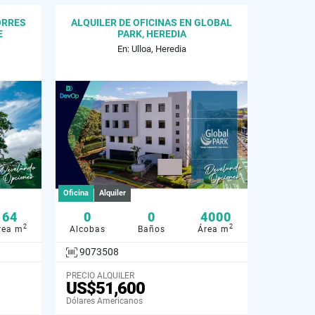
ORRES
ALQUILER DE OFICINAS EN GLOBAL
E
PARK, HEREDIA
En: Ulloa, Heredia
Oficina
Alquiler
64
0
0
4000
2
2
rea m
Alcobas
Baños
Área m
9073508
PRECIO ALQUILER
US$51,600
Dólares Americanos