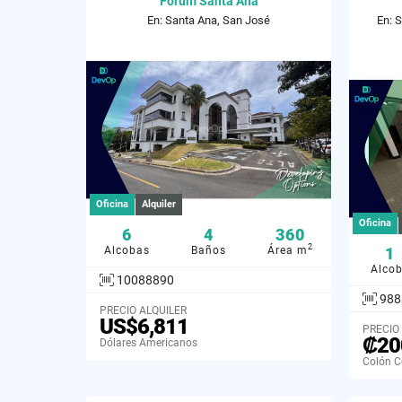
Forum Santa Ana
En: Santa Ana, San José
En: 
Oficina
Alquiler
Oficina
6
4
360
2
Alcobas
Baños
Área m
1
Alco
10088890
988
PRECIO ALQUILER
US$6,811
PRECIO
₡20
Dólares Americanos
Colón C