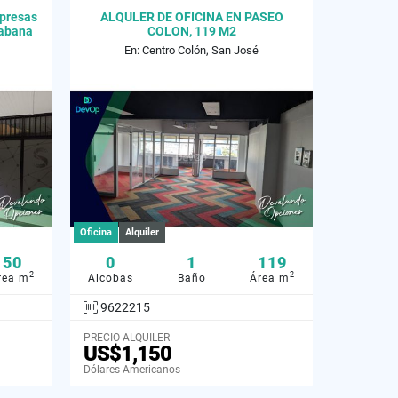
mpresas
ALQULER DE OFICINA EN PASEO
Sabana
COLON, 119 M2
En: Centro Colón, San José
Oficina
Alquiler
50
0
1
119
2
2
rea m
Alcobas
Baño
Área m
9622215
PRECIO ALQUILER
US$1,150
Dólares Americanos