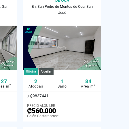
DE OCA
, San
En: San Pedro de Montes de Oca, San
José
Oficina
Alquiler
27
2
1
84
2
2
rea m
Alcobas
Baño
Área m
9837441
PRECIO ALQUILER
₡560.000
Colón Costarricense