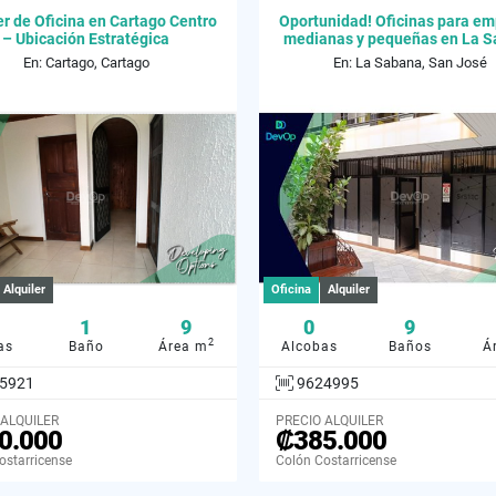
er de Oficina en Cartago Centro
Oportunidad! Oficinas para e
– Ubicación Estratégica
medianas y pequeñas en La 
En: Cartago, Cartago
En: La Sabana, San José
Alquiler
Oficina
Alquiler
1
9
0
9
2
as
Baño
Área m
Alcobas
Baños
Á
5921
9624995
 ALQUILER
PRECIO ALQUILER
0.000
₡385.000
ostarricense
Colón Costarricense