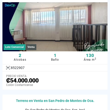
Lote Comercial
Venta
2
1
130
2
Alcobas
Baño
Área m
8522907
PRECIO VENTA
₡54.000.000
Colón Costarricense
Terreno en Venta en San Pedro de Montes de Oca.
En: San Pedro de Montes de Oca, San José