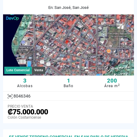
En: San José, San José
Lote Comercial
Venta
3
1
200
2
Alcobas
Baño
Área m
8046346
PRECIO VENTA
₡75.000.000
Colón Costarricense