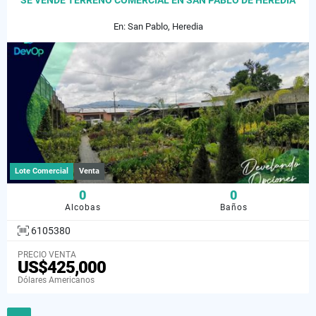
SE VENDE TERRENO COMERCIAL EN SAN PABLO DE HEREDIA
En: San Pablo, Heredia
Lote Comercial
Venta
0
0
Alcobas
Baños
6105380
PRECIO VENTA
US$425,000
Dólares Americanos