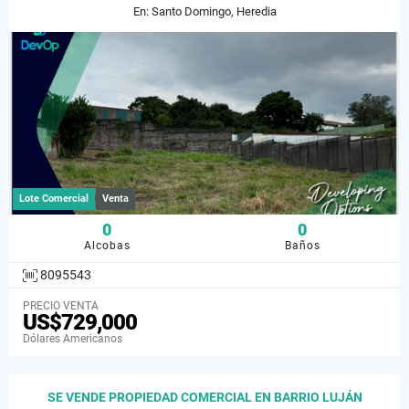
En: Santo Domingo, Heredia
Lote Comercial
Venta
0
0
Alcobas
Baños
8095543
PRECIO VENTA
US$729,000
Dólares Americanos
SE VENDE PROPIEDAD COMERCIAL EN BARRIO LUJÁN