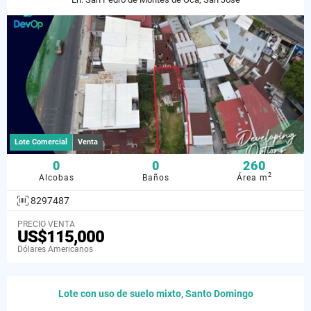
Lote Comercial
Venta
0
0
260
2
Alcobas
Baños
Área m
8297487
PRECIO VENTA
US$115,000
Dólares Americanos
Lote con uso de suelo mixto, Santo Domingo