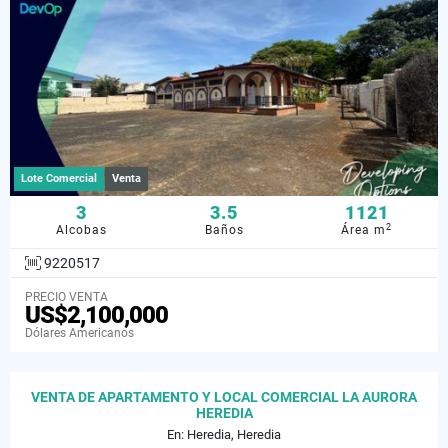
Lote Comercial
Venta
3
3.5
1121
2
Alcobas
Baños
Área m
9220517
PRECIO VENTA
US$2,100,000
Dólares Americanos
VENTA DE APARTAMENTO Y LOCAL COMERCIAL LA AURORA
HEREDIA
En: Heredia, Heredia