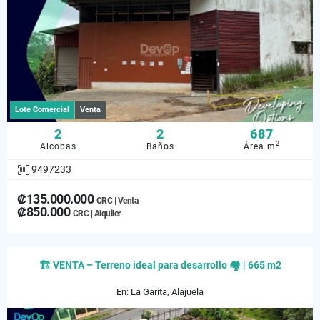
Lote Comercial
Venta
2
2
687
2
Alcobas
Baños
Área m
9497233
₡135.000.000
CRC | Venta
₡850.000
CRC | Alquiler
🏗 VENTA – Terreno ideal para desarrollo 🏘 | 665 m2
En: La Garita, Alajuela