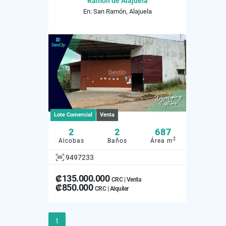
Ramón de Alajuela
En: San Ramón, Alajuela
Lote Comercial
Venta
2
2
687
2
Alcobas
Baños
Área m
9497233
₡135.000.000
CRC | Venta
₡850.000
CRC | Alquiler
1