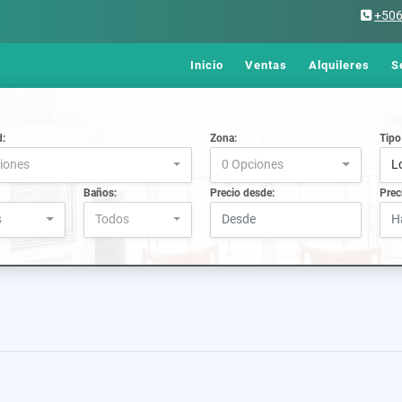
+50
Inicio
Ventas
Alquileres
S
d:
Zona:
Tipo
iones
0 Opciones
L
Baños:
Precio desde:
Prec
s
Todos