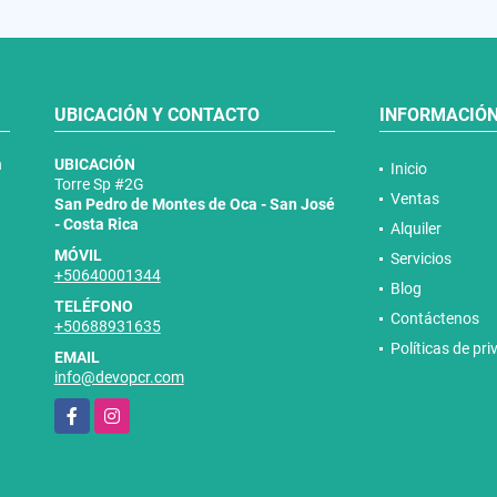
UBICACIÓN Y CONTACTO
INFORMACIÓ
n
UBICACIÓN
Inicio
Torre Sp #2G
Ventas
San Pedro de Montes de Oca - San José
- Costa Rica
Alquiler
MÓVIL
Servicios
+50640001344
Blog
TELÉFONO
Contáctenos
+50688931635
Políticas de pr
EMAIL
info@devopcr.com
Facebook
Instagram