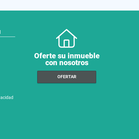
N
Oferte su inmueble
con nosotros
OFERTAR
ivacidad