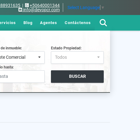
688931635
|
+50640001344
Select Language
▼
info@devopcr.com
ervicios
Blog
Agentes
Contáctenos
 de inmueble:
Estado Propiedad:
ote Comercial
Todos
io hasta:
BUSCAR