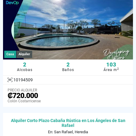
Casa
Alquiler
2
2
103
2
Alcobas
Baños
Área m
10194509
PRECIO ALQUILER
₡720.000
Colón Costarricense
Alquiler Corto Plazo Cabaña Rústica en Los Ángeles de San
Rafael
En: San Rafael, Heredia