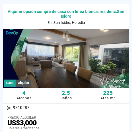
Alquiler opcion compra de casa con linea blanca, residenc.San
Isidro
En: San Isidro, Heredia
Casa
Alquiler
4
2.5
225
2
Alcobas
Baños
Área m
9810287
PRECIO ALQUILER
US$3,000
Dólares Americanos