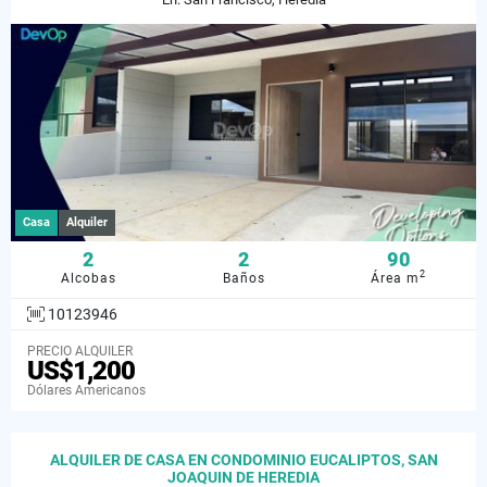
Casa
Alquiler
2
2
90
2
Alcobas
Baños
Área m
10123946
PRECIO ALQUILER
US$1,200
Dólares Americanos
ALQUILER DE CASA EN CONDOMINIO EUCALIPTOS, SAN
JOAQUIN DE HEREDIA