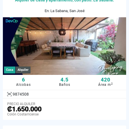
Alquiler de Casa y apartamento, con patio. La Sabana.
En: La Sabana, San José
Casa
Alquiler
6
4.5
420
2
Alcobas
Baños
Área m
9874508
PRECIO ALQUILER
₡1.650.000
Colón Costarricense