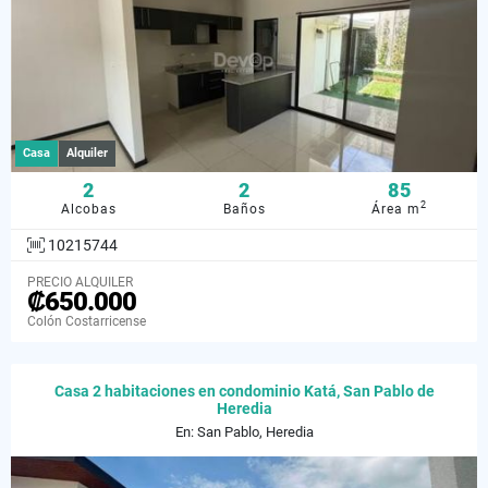
Casa
Alquiler
2
2
85
2
Alcobas
Baños
Área m
10215744
PRECIO ALQUILER
₡650.000
Colón Costarricense
Casa 2 habitaciones en condominio Katá, San Pablo de
Heredia
En: San Pablo, Heredia