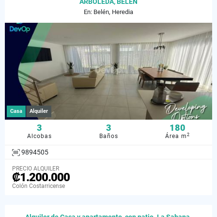
ARBOLEDA, BELÉN
En: Belén, Heredia
Casa
Alquiler
3
3
180
2
Alcobas
Baños
Área m
9894505
PRECIO ALQUILER
₡1.200.000
Colón Costarricense