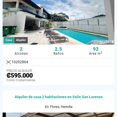
Casa
Alquiler
2
2.5
92
2
Alcobas
Baños
Área m
10202864
PRECIO ALQUILER
₡595.000
Colón Costarricense
Alquiler de casa 2 habitaciones en Valle San Lorenzo
En: Flores, Heredia