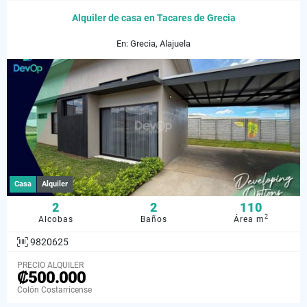
Alquiler de casa en Tacares de Grecia
En: Grecia, Alajuela
Casa
Alquiler
2
2
110
2
Alcobas
Baños
Área m
9820625
PRECIO ALQUILER
₡500.000
Colón Costarricense