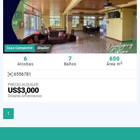
Casa Campestre
Alquiler
6
7
650
2
Alcobas
Baños
Área m
6556781
PRECIO ALQUILER
US$3,000
Dólares Americanos
1