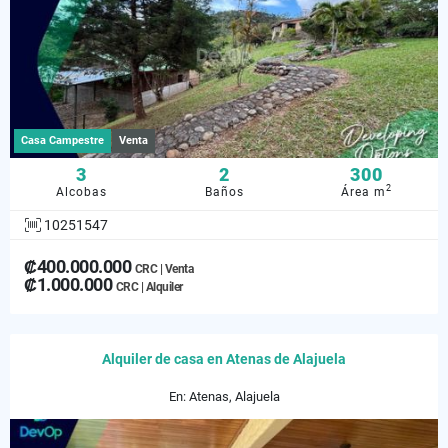
Casa Campestre
Venta
3
2
300
2
Alcobas
Baños
Área m
10251547
₡400.000.000
CRC | Venta
₡1.000.000
CRC | Alquiler
Alquiler de casa en Atenas de Alajuela
En: Atenas, Alajuela