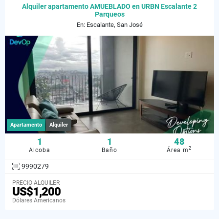
Alquiler apartamento AMUEBLADO en URBN Escalante 2
Parqueos
En: Escalante, San José
Apartamento
Alquiler
1
1
48
2
Alcoba
Baño
Área m
9990279
PRECIO ALQUILER
US$1,200
Dólares Americanos