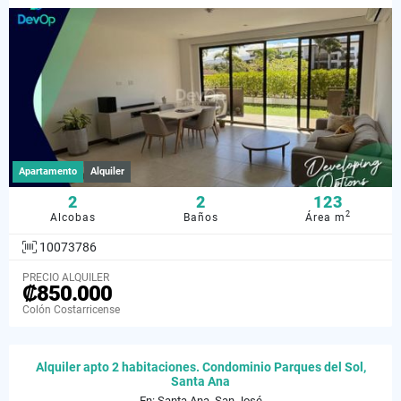
Apartamento
Alquiler
2
2
123
2
Alcobas
Baños
Área m
10073786
PRECIO ALQUILER
₡850.000
Colón Costarricense
Alquiler apto 2 habitaciones. Condominio Parques del Sol,
Santa Ana
En: Santa Ana, San José