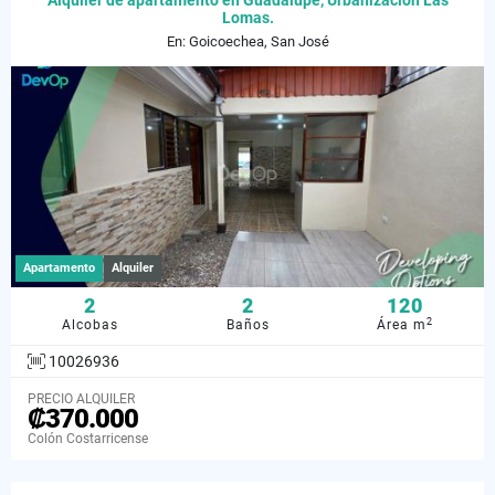
Alquiler de apartamento en Guadalupe, Urbanización Las
Lomas.
En: Goicoechea, San José
Apartamento
Alquiler
2
2
120
2
Alcobas
Baños
Área m
10026936
PRECIO ALQUILER
₡370.000
Colón Costarricense