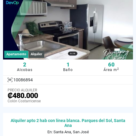
Apartamento
Alquiler
2
1
60
2
Alcobas
Baño
Área m
10086894
PRECIO ALQUILER
₡480.000
Colón Costarricense
Alquiler apto 2 hab con línea blanca. Parques del Sol, Santa
Ana
En: Santa Ana, San José