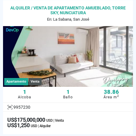
ALQUILER / VENTA DE APARTAMENTO AMUEBLADO, TORRE
SKY, NUNCIATURA
En: La Sabana, San José
Apartamento
Venta
1
1
38.86
2
Alcoba
Baño
Área m
9957230
US$175,000,000
USD | Venta
US$1,250
USD | Alquiler