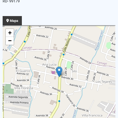
RD- 99179
Mapa
+
−