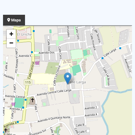
Mapa
+
−
200 m