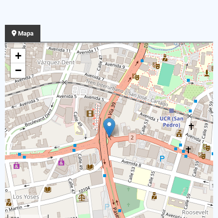
Mapa
+
−