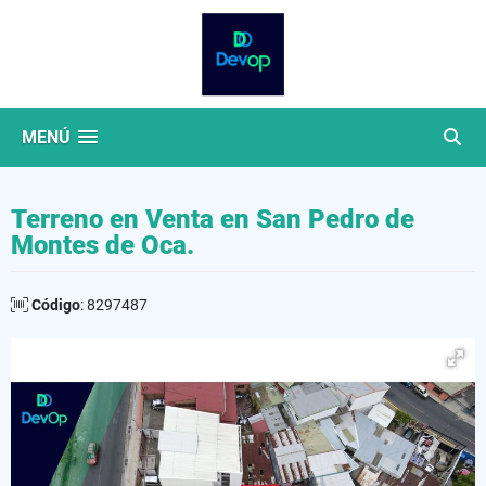
MENÚ
Terreno en Venta en San Pedro de
Montes de Oca.
Código
: 8297487