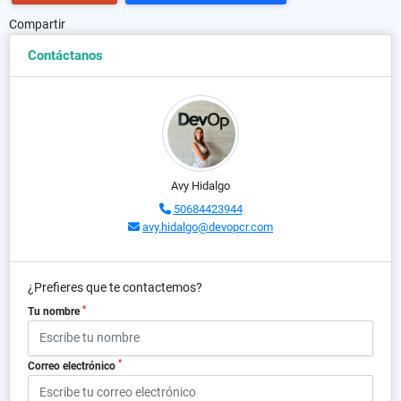
Compartir
Contáctanos
Avy Hidalgo
50684423944
avy.hidalgo@devopcr.com
¿Prefieres que te contactemos?
*
Tu nombre
*
Correo electrónico