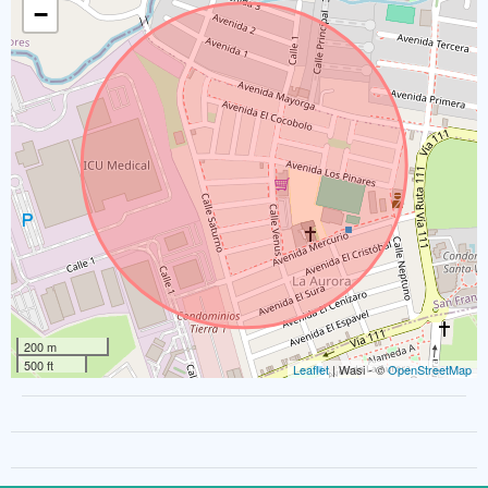
−
200 m
500 ft
Leaflet
| Wasi - ©
OpenStreetMap