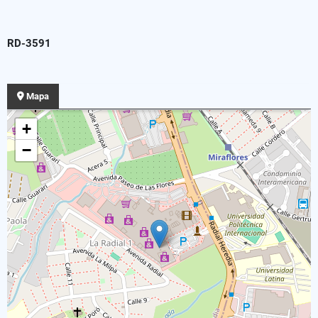
RD-3591
Mapa
+
−