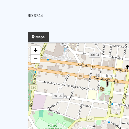
RD 3744
Mapa
+
−