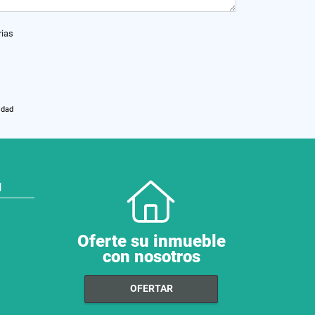
rias
idad
N
Oferte su inmueble
con nosotros
OFERTAR