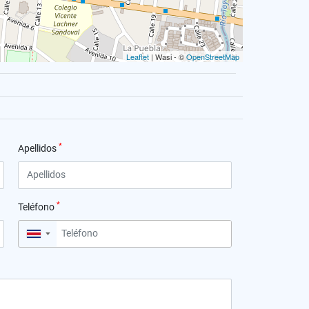
Leaflet
| Wasi - ©
OpenStreetMap
*
Apellidos
*
Teléfono
▼