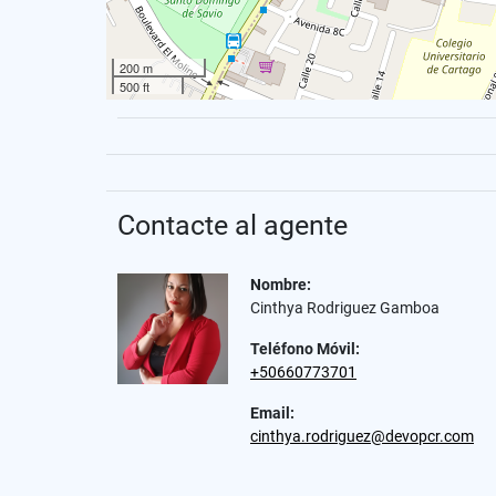
200 m
500 ft
Contacte al agente
Nombre:
Cinthya Rodriguez Gamboa
Teléfono Móvil:
+50660773701
Email:
cinthya.rodriguez@devopcr.com