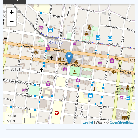
+
−
200 m
500 ft
Leaflet
| Wasi - ©
OpenStreetMap