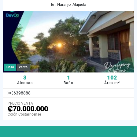
En: Naranjo, Alajuela
Casa
Venta
3
1
102
2
Alcobas
Baño
Área m
6398888
PRECIO VENTA
₡70.000.000
Colón Costarricense