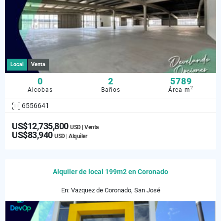
Local
Venta
0
2
5789
2
Alcobas
Baños
Área m
6556641
US$12,735,800
USD | Venta
US$83,940
USD | Alquiler
Alquiler de local 199m2 en Coronado
En: Vazquez de Coronado, San José