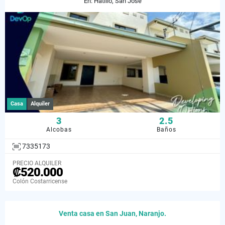
En: Hatillo, San José
Casa
Alquiler
3
2.5
Alcobas
Baños
7335173
PRECIO ALQUILER
₡520.000
Colón Costarricense
Venta casa en San Juan, Naranjo.