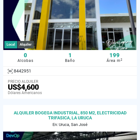
Local
Alquiler
0
1
199
2
Alcobas
Baño
Área m
8442951
PRECIO ALQUILER
US$4,600
Dólares Americanos
ALQUILER BOGEGA INDUSTRIAL, 850 M2, ELECTRICIDAD
TRIFASICA, LA URUCA
En: Uruca, San José