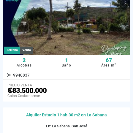
Terreno
Venta
2
1
67
2
Alcobas
Baño
Área m
9940837
PRECIO VENTA
₡83.500.000
Colón Costarricense
Alquiler Estudio 1 hab.30 m2 en La Sabana
En: La Sabana, San José