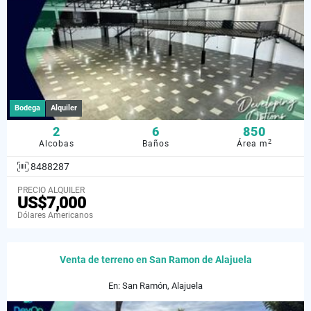
Bodega
Alquiler
2
6
850
2
Alcobas
Baños
Área m
8488287
PRECIO ALQUILER
US$7,000
Dólares Americanos
Venta de terreno en San Ramon de Alajuela
En: San Ramón, Alajuela