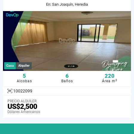
En: San Joaquín, Heredia
Casa
Alquiler
5
6
220
2
Alcobas
Baños
Área m
10022099
PRECIO ALQUILER
US$2,500
Dólares Americanos