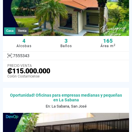
Casa
Venta
4
3
165
2
Alcobas
Baños
Área m
7555343
PRECIO VENTA
₡115.000.000
Colón Costarricense
Oportunidad! Oficinas para empresas medianas y pequeñas
en La Sabana
En: La Sabana, San José