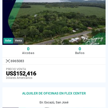
Solar
Venta
0
0
Alcobas
Baños
6965083
PRECIO VENTA
US$152,416
Dólares Americanos
ALQUILER DE OFICINAS EN FLEX CENTER
En: Escazú, San José