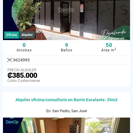
Oficina
Alquiler
0
9
50
2
Alcobas
Baños
Área m
9624995
PRECIO ALQUILER
₡385.000
Colón Costarricense
Alquiler oficina/consultorio en Barrio Escalante. 35m2
En: San Pedro, San José