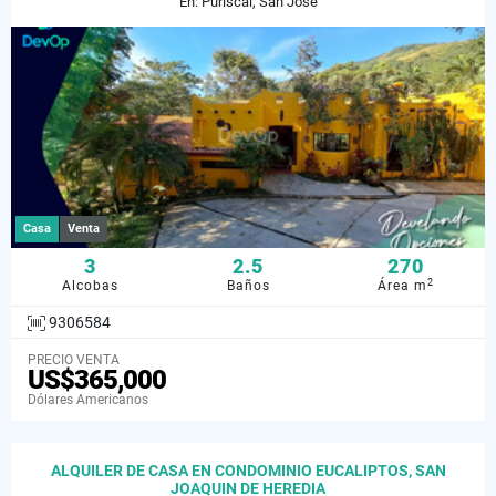
En: Puriscal, San José
Casa
Venta
3
2.5
270
2
Alcobas
Baños
Área m
9306584
PRECIO VENTA
US$365,000
Dólares Americanos
ALQUILER DE CASA EN CONDOMINIO EUCALIPTOS, SAN
JOAQUIN DE HEREDIA