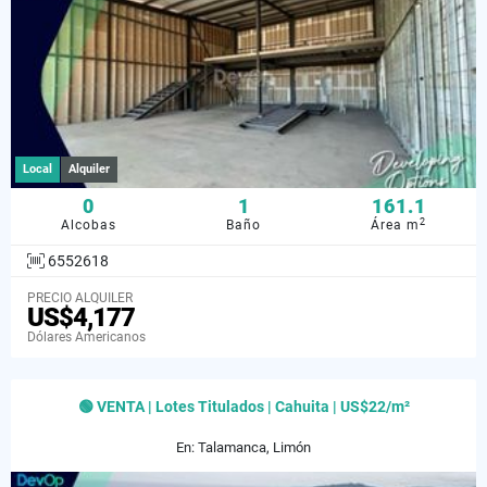
Local
Alquiler
0
1
161.1
2
Alcobas
Baño
Área m
6552618
PRECIO ALQUILER
US$4,177
Dólares Americanos
🟢 VENTA | Lotes Titulados | Cahuita | US$22/m²
En: Talamanca, Limón