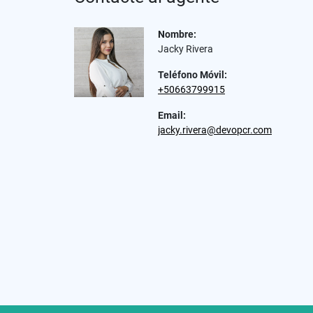
Nombre:
Jacky Rivera
Teléfono Móvil:
+50663799915
Email:
jacky.rivera@devopcr.com