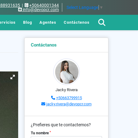
688931635
|
+50640001344
Select Language
▼
info@devopcr.com
ervicios
Blog
Agentes
Contáctenos
Contáctanos
Jacky Rivera
+50663799915
jacky.rivera@devopcr.com
¿Prefieres que te contactemos?
*
Tu nombre