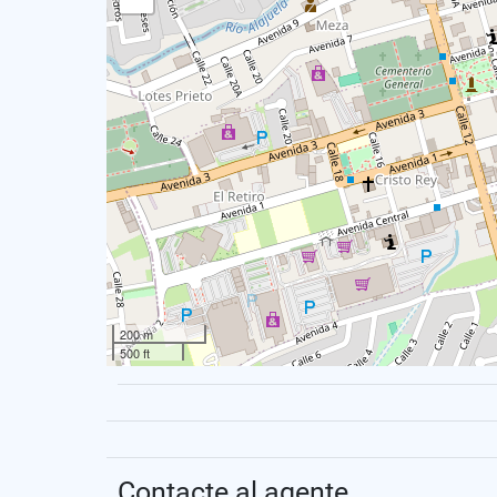
200 m
500 ft
Contacte al agente