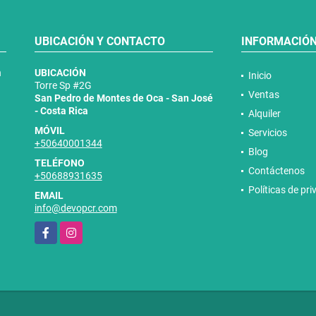
UBICACIÓN Y CONTACTO
INFORMACIÓ
n
UBICACIÓN
Inicio
Torre Sp #2G
Ventas
San Pedro de Montes de Oca - San José
- Costa Rica
Alquiler
MÓVIL
Servicios
+50640001344
Blog
TELÉFONO
Contáctenos
+50688931635
Políticas de pr
EMAIL
info@devopcr.com
Facebook
Instagram