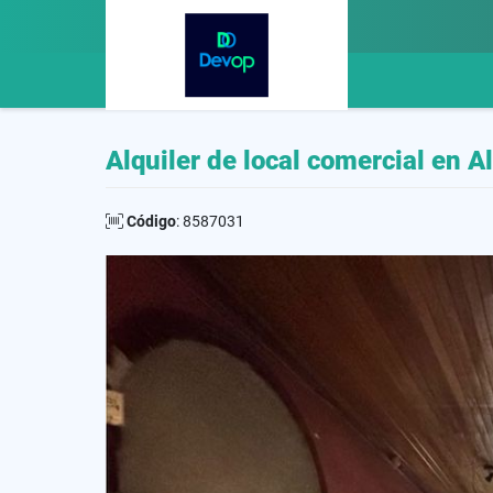
Alquiler de local comercial en A
Código
: 8587031