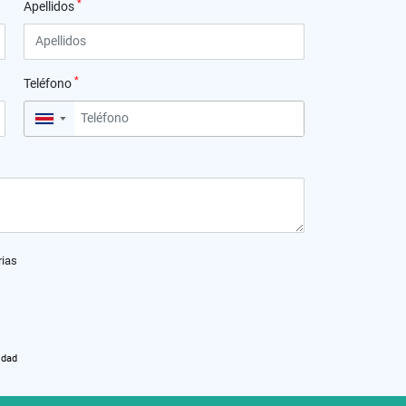
*
Apellidos
*
Teléfono
▼
rias
idad