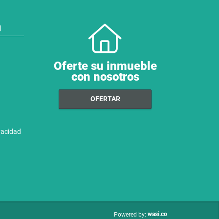
N
Oferte su inmueble
con nosotros
OFERTAR
ivacidad
wasi.co
Powered by: