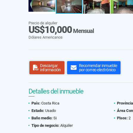
Precio de alquiler
US$10,000
Mensual
Dólares Americanos
Descargar
Recomendar inmueble
información
por correo electrónico
Detalles del inmueble
País:
Costa Rica
Provincia
Estado:
Usado
Área Con
Baño medio:
Si
Pisos:
2
Tipo de negocio:
Alquiler