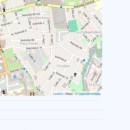
Leaflet
| Wasi - ©
OpenStreetMap