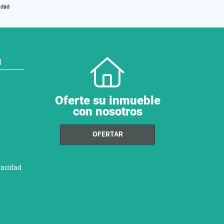
idad
N
Oferte su inmueble
con nosotros
OFERTAR
ivacidad