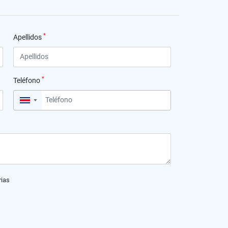
*
Apellidos
*
Teléfono
▼
rias