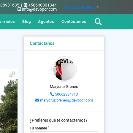
688931635
|
+50640001344
Select Language
▼
info@devopcr.com
ervicios
Blog
Agentes
Contáctenos
Contáctanos
Marycruz Brenes
50662384710
marycruz.brenes@devopcr.com
¿Prefieres que te contactemos?
*
Tu nombre