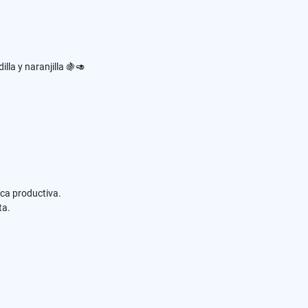
lla y naranjilla 🍇🥑
nca productiva.
ta.