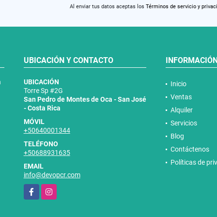
Al enviar tus datos aceptas los
Términos de servicio y privac
UBICACIÓN Y CONTACTO
INFORMACIÓ
n
UBICACIÓN
Inicio
Torre Sp #2G
Ventas
San Pedro de Montes de Oca - San José
- Costa Rica
Alquiler
MÓVIL
Servicios
+50640001344
Blog
TELÉFONO
Contáctenos
+50688931635
Políticas de pr
EMAIL
info@devopcr.com
Facebook
Instagram