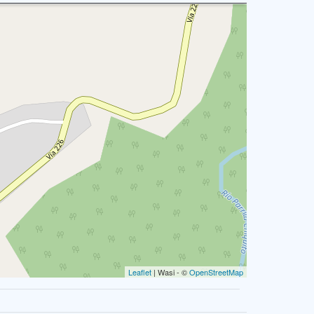
Leaflet
| Wasi - ©
OpenStreetMap