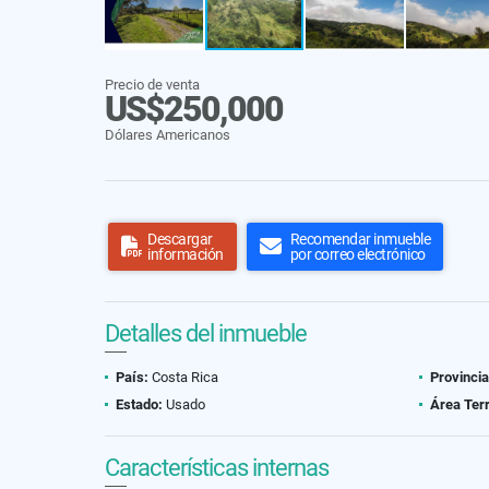
Precio de venta
US$250,000
Dólares Americanos
Descargar
Recomendar inmueble
información
por correo electrónico
Detalles del inmueble
País:
Costa Rica
Provincia
Estado:
Usado
Área Ter
Características internas