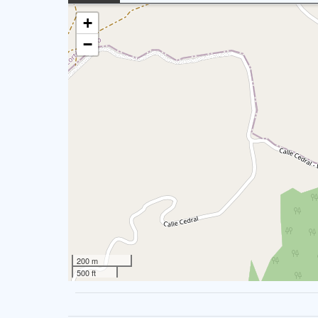
+
−
200 m
500 ft