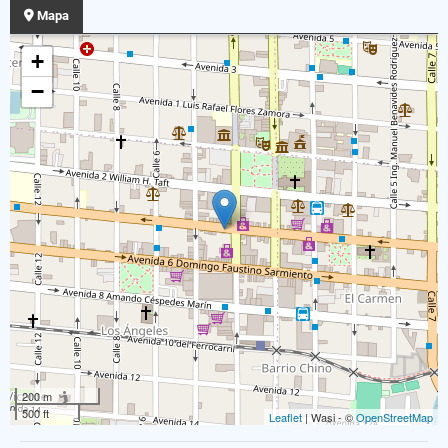
Mapa
+
−
200 m
500 ft
Leaflet
| Wasi - ©
OpenStreetMap