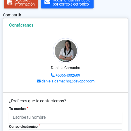
Descargar
Recomendar inmueble
información
por correo electrónico
Compartir
Contáctanos
Daniela Camacho
+50664002609
daniela.camacho@devopcr.com
¿Prefieres que te contactemos?
*
Tu nombre
*
Correo electrónico