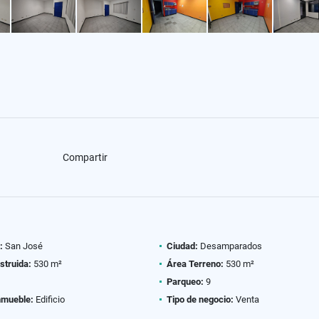
Compartir
:
San José
Ciudad:
Desamparados
struida:
530 m²
Área Terreno:
530 m²
Parqueo:
9
nmueble:
Edificio
Tipo de negocio:
Venta