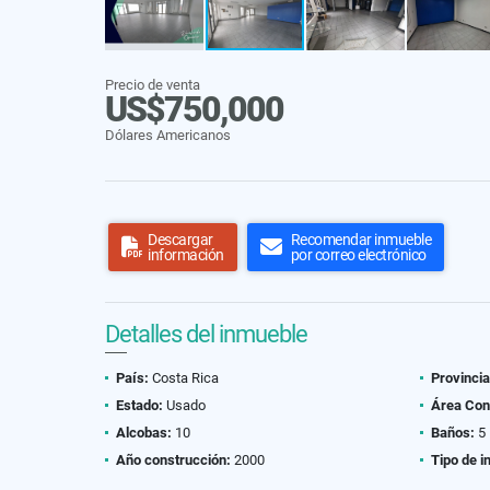
Precio de venta
US$750,000
Dólares Americanos
Descargar
Recomendar inmueble
información
por correo electrónico
Detalles del inmueble
País:
Costa Rica
Provincia
Estado:
Usado
Área Con
Alcobas:
10
Baños:
5
Año construcción:
2000
Tipo de i