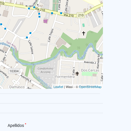
Leaflet
| Wasi - ©
OpenStreetMap
*
Apellidos