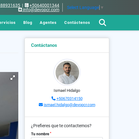
688931635
|
+50640001344
Select Language
▼
info@devopcr.com
ervicios
Blog
Agentes
Contáctenos
Contáctanos
Ismael Hidalgo
+50670314150
ismael.hidalgo@devopcr.com
¿Prefieres que te contactemos?
*
Tu nombre