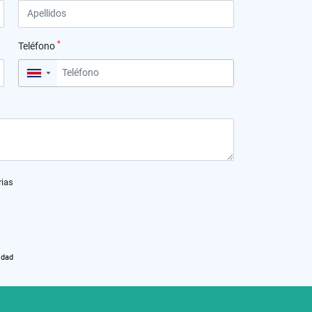
*
Teléfono
▼
rias
idad