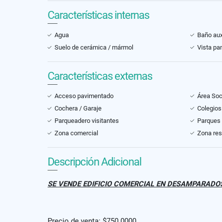
Características internas
Agua
Baño auxi
Suelo de cerámica / mármol
Vista pa
Características externas
Acceso pavimentado
Área Soc
Cochera / Garaje
Colegios
Parqueadero visitantes
Parques
Zona comercial
Zona res
Descripción Adicional
SE VENDE EDIFICIO COMERCIAL EN DESAMPARADO
Precio de venta: $750 0000