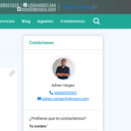
688931635
|
+50640001344
Select Language
▼
info@devopcr.com
ervicios
Blog
Agentes
Contáctenos
Contáctanos
Adrian Vargas
50660035063
adrian.vargas@devopcr.com
¿Prefieres que te contactemos?
*
Tu nombre