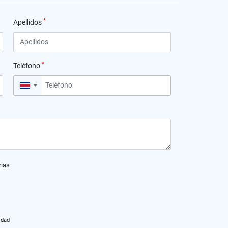
*
Apellidos
*
Teléfono
▼
rias
idad