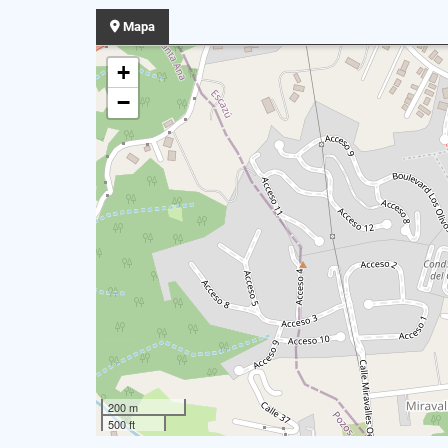
Mapa
+
−
200 m
500 ft