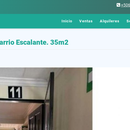
+50
Inicio
Ventas
Alquileres
S
Barrio Escalante. 35m2