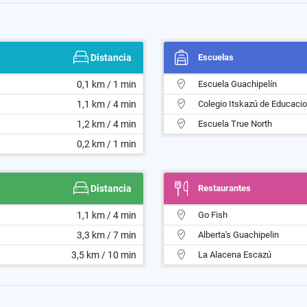
Distancia
Escuelas
0,1 km / 1 min
Escuela Guachipelín
1,1 km / 4 min
Colegio Itskazú de Educacio
1,2 km / 4 min
Escuela True North
0,2 km / 1 min
Distancia
Restaurantes
1,1 km / 4 min
Go Fish
3,3 km / 7 min
Alberta's Guachipelin
3,5 km / 10 min
La Alacena Escazú