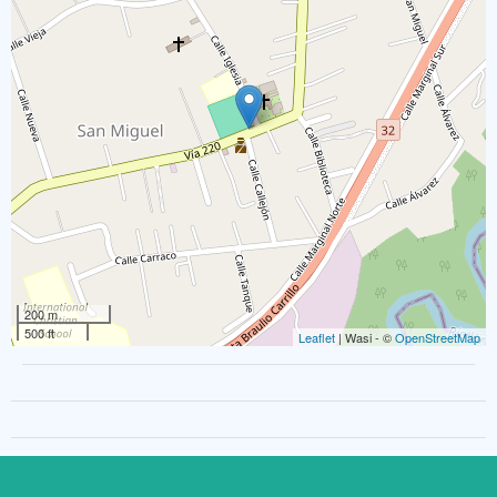
200 m
500 ft
Leaflet
| Wasi - ©
OpenStreetMap