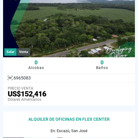
Solar
Venta
0
0
Alcobas
Baños
6965083
PRECIO VENTA
US$152,416
Dólares Americanos
ALQUILER DE OFICINAS EN FLEX CENTER
En: Escazú, San José