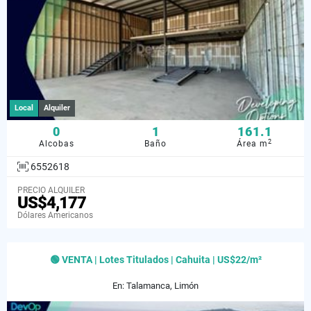
Local
Alquiler
0
1
161.1
2
Alcobas
Baño
Área m
6552618
PRECIO ALQUILER
US$4,177
Dólares Americanos
🟢 VENTA | Lotes Titulados | Cahuita | US$22/m²
En: Talamanca, Limón