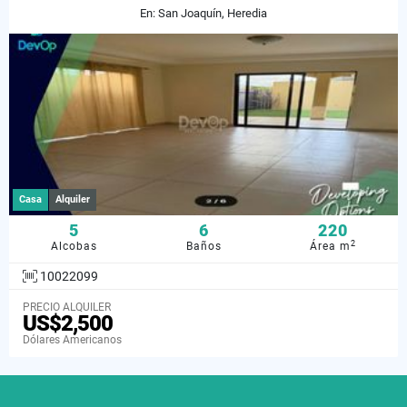
En: San Joaquín, Heredia
Casa
Alquiler
5
6
220
2
Alcobas
Baños
Área m
10022099
PRECIO ALQUILER
US$2,500
Dólares Americanos