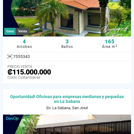
Casa
Venta
4
3
165
2
Alcobas
Baños
Área m
7555343
PRECIO VENTA
₡115.000.000
Colón Costarricense
Oportunidad! Oficinas para empresas medianas y pequeñas
en La Sabana
En: La Sabana, San José