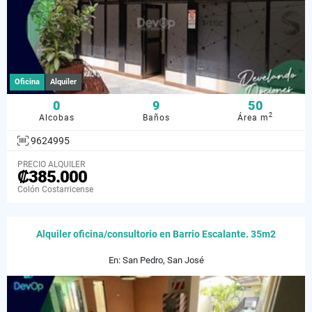
Oficina
Alquiler
0
9
50
2
Alcobas
Baños
Área m
9624995
PRECIO ALQUILER
₡385.000
Colón Costarricense
Alquiler oficina/consultorio en Barrio Escalante. 35m2
En: San Pedro, San José