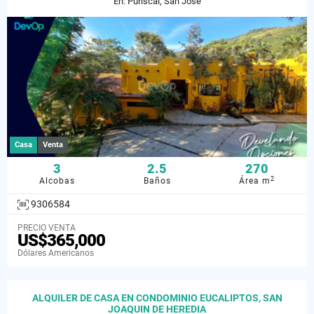
En: Puriscal, San José
Casa
Venta
3
2.5
270
2
Alcobas
Baños
Área m
9306584
PRECIO VENTA
US$365,000
Dólares Americanos
ALQUILER DE CASA EN CONDOMINIO EUCALIPTOS, SAN
JOAQUIN DE HEREDIA