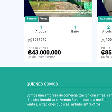
Terreno
Venta
Apartame
1
1
2
Alcoba
Baño
Alcob
8587579
100
PRECIO VENTA
PRECIO
₡43.000.000
₡85
Colón Costarricense
Colón C
QUIÉNES SOMOS
Somos una empresa de comercialización con énfasis e
el sector inmobiliario. Vemos Búsquedas a la medida,
ventas, licitaciones públicas, airbnbs entre otros.