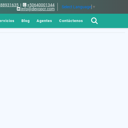
688931635
|
+50640001344
Select Language
▼
info@devopcr.com
ervicios
Blog
Agentes
Contáctenos