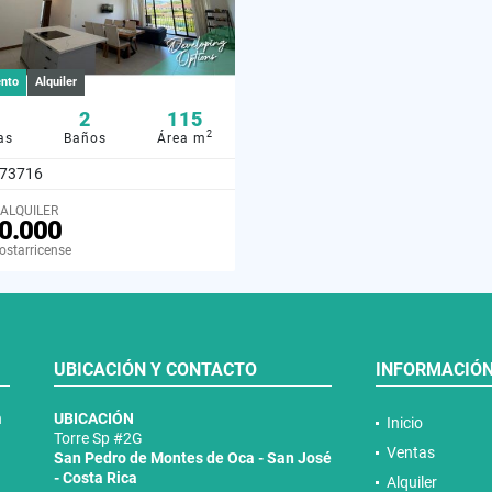
nto
Alquiler
2
115
2
as
Baños
Área m
73716
 ALQUILER
0.000
ostarricense
UBICACIÓN Y CONTACTO
INFORMACIÓ
n
UBICACIÓN
Inicio
Torre Sp #2G
Ventas
San Pedro de Montes de Oca - San José
- Costa Rica
Alquiler