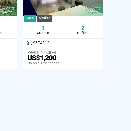
Local
Alquiler
1
2
o
Alcoba
Baños
9874512
PRECIO ALQUILER
US$1,200
Dólares Americanos