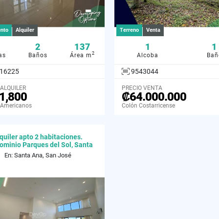
nto
Alquiler
Terreno
Venta
2
137
1
1
2
as
Baños
Área m
Alcoba
Bañ
16225
9543044
 ALQUILER
PRECIO VENTA
1,800
₡64.000.000
 Americanos
Colón Costarricense
quiler apto 2 habitaciones.
minio Parques del Sol, Santa
Ana
En: Santa Ana, San José