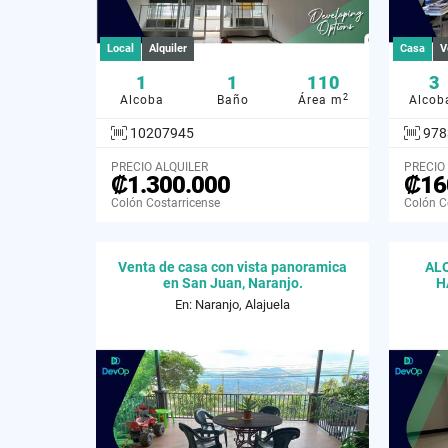
Local
Alquiler
Casa
V
1
1
110
3
2
Alcoba
Baño
Área m
Alcob
10207945
978
PRECIO ALQUILER
PRECIO
₡1.300.000
₡16
Colón Costarricense
Colón C
Venta de casa con vista panoramica
ALQ
en San Juan, Naranjo.
H
En: Naranjo, Alajuela