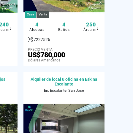
Casa
Venta
240
4
4
250
2
2
rea m
Alcobas
Baños
Área m
7227526
PRECIO VENTA
US$780,000
Dólares Americanos
jos
Alquiler de local u oficina en Eskina
Escalante
En: Escalante, San José