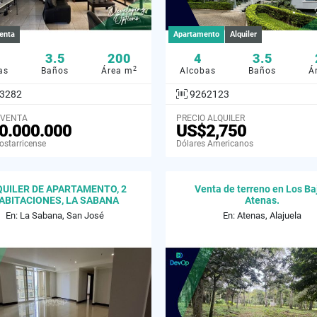
enta
Apartamento
Alquiler
3.5
200
4
3.5
2
as
Baños
Área m
Alcobas
Baños
Á
3282
9262123
 VENTA
PRECIO ALQUILER
0.000.000
US$2,750
ostarricense
Dólares Americanos
UILER DE APARTAMENTO, 2
Venta de terreno en Los Ba
ABITACIONES, LA SABANA
Atenas.
En: La Sabana, San José
En: Atenas, Alajuela