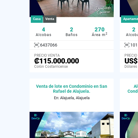
Casa
Venta
Apartame
4
2
270
2
2
Alcobas
Baños
Área m
Alcob
6437066
101
PRECIO VENTA
PRECIO
₡115.000.000
US$
Colón Costarricense
Dólares
Venta de lote en Condominio en San
Al
Rafael de Alajuela.
Condo
En: Alajuela, Alajuela