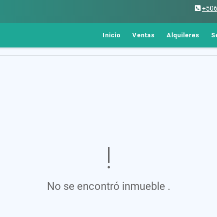
+50
Inicio
Ventas
Alquileres
S
No se encontró inmueble .