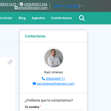
688931635
|
+50640001344
Select Language
▼
info@devopcr.com
ervicios
Blog
Agentes
Contáctenos
Contáctanos
Raúl Jiménez
50663408111
raul.jimenez@devopcr.com
¿Prefieres que te contactemos?
*
Tu nombre