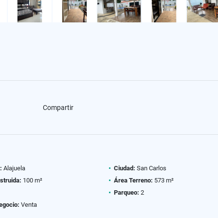
Compartir
:
Alajuela
Ciudad:
San Carlos
struida:
100 m²
Área Terreno:
573 m²
Parqueo:
2
egocio:
Venta