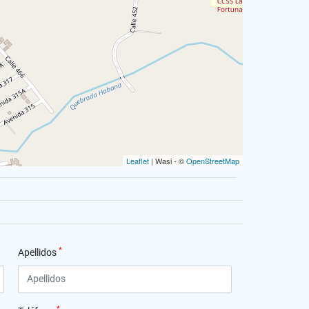
Leaflet
| Wasi - ©
OpenStreetMap
*
Apellidos
*