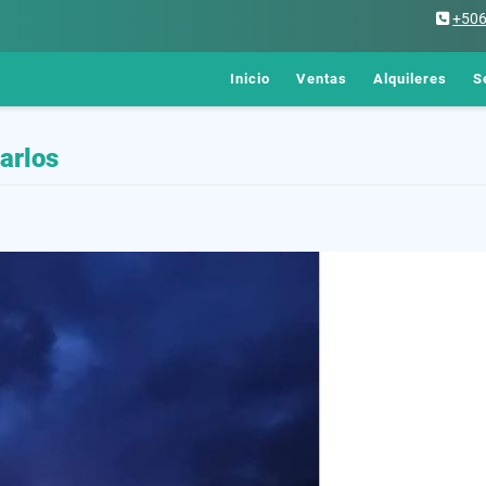
+50
Inicio
Ventas
Alquileres
S
arlos