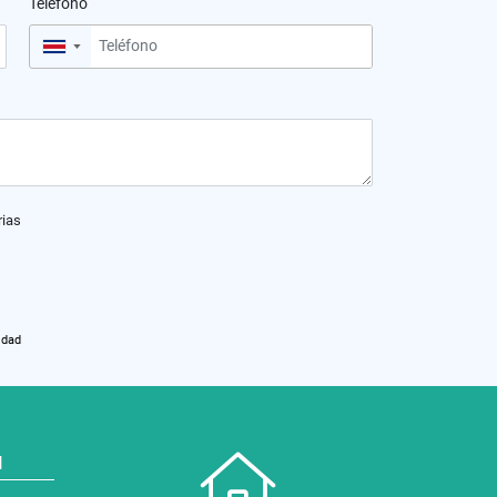
Teléfono
▼
rias
idad
N