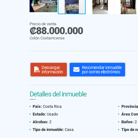
Precio de venta
₡88.000.000
Colón Costarricense
Descargar
Recomendar inmueble
información
por correo electrónico
Detalles del inmueble
País:
Costa Rica
Provincia
Estado:
Usado
Área Con
Alcobas:
2
Baños:
2
Tipo de inmueble:
Casa
Tipo de n