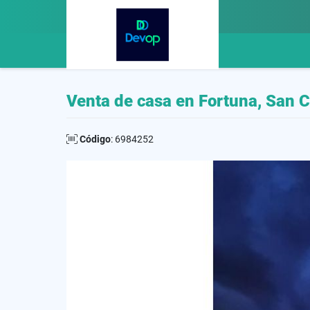
Venta de casa en Fortuna, San C
Código
: 6984252