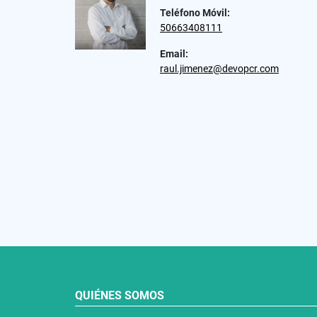
Teléfono Móvil:
50663408111
Email:
raul.jimenez@devopcr.com
QUIÉNES SOMOS